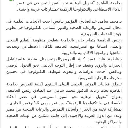
بجامعة القاهرة "تحويل الرعاية نحو التميز التمريضى فى عصر
الذكاء الاصطناعي والتكنولوجيا الرقمية"بمشاركات عربية وأجنبية.
د.محمد سامى عبدالصادق: المؤتمر يناقش أحدث الاتجاهات العلمية فى
مجال التمريض والرعاية الصحية والدور المتنامى للتكنولوجيا فى تطوير
جودة الخدمات التمريضية.
رئيس الجامعة؛اهتمام خاص بالجامعة بتطوير منظومة التعليم الصحى
والطبى اتساقا مع استراتيجية الجامعة للذكاء الاصطناعي وتحديث
مناهجها وبرامجها الأكاديمية والتدريبية.
د.فاطمة عابد عميد كلية التمريض:المؤتمريمثل منصة علميةلتبادل
الخبرات والرؤى وينعقد فى إطار التوجه العالمى نحو التحول الرقمي
ويناقش أحدث الدراسات والبحوث لتوظيف التكنولوجيا فى تحسين
مخرجات الرعاية التمريضية
تنطلق فعاليات المؤتمر العلمي الدولي السنوي لكلية التمريض بجامعة
القاهرة تحت رعاية الدكتور محمد سامي عبد الصادق رئيس الجامعة،
بعنوان “تحويل الرعاية نحو التميز التمريضي في عصر الذكاء
الاصطناعي والتكنولوجيا الرقمية”، ويستمر يومى 5،6نوفمبر الجارى ،
بمشاركة نخبة من الخبراء وأساتذة التمريض والرعاية الصحية من مصر
وعدد من الدول العربية والأجنبية، إلى جانب ممثلين عن الهيئات الصحية
والمراكز البحثية.