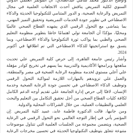
وأوضح الدكتور محمد سامي عبدالصادق، أن المؤتمر العلمي الدولي
السنوي لكلية التمريض يناقش أحدث الاتجاهات العلمية في مجال
التمريض والرعاية الصحية، و الدور المتنامي للتكنولوجيا الحديثة والذكاء
الاصطناعي في تطوير جودة الخدمات التمريضية وتحقيق التميز المهني،
بما يتماشى مع التحول الرقمي الذي يشهده القطاع الصحي عالميًا
ومحليًا، مؤكدًا أن الجامعة تولي اهتمامًا خاصًا بتطوير منظومة التعليم
الصحي والطبي بما يواكب ثورة التكنولوجيا والذكاء الاصطناعي، وبما
يتسق مع استراتجيتها للذكاء الاصطناعي التي تم اطلاقها في أكتوبر
2024.
وأشار رئيس جامعة القاهرة، إلى حرص كلية التمريض علي تحديث
مناهجها وبرامجها الأكاديمية والتدريبية بما يسهم في تخريج كوادر مؤهلة
علي أعلي مستوي لخدمة منظومة الرعاية الصحية في مصر والمنطقة،
والعمل علي تزويدهم بالمهارات اللازمة لمواكبة التحول الرقمي
وتوظيف الذكاء الاصطناعي في تحسين جودة الرعاية الصحية وخدمة
الإنسان، لافتًا إلى حرص إدارة الجامعة علي تقديم أوجه الدعم الكامل
لكافة كليات القطاع الصحي من أجل تحقيق التكامل بين التعليم والبحث
العلمي والتطبيقات العملية، من خلال الشراكات المحلية والدولية.
ومن جانبها، قالت الدكتورة فاطمة عابد، عميد كلية التمريض :إن
المؤتمر يأتي في إطار التوجه العالمي نحو التحول الرقمي في الرعاية
الصحية، ويتضمن مجموعة من الجلسات العلمية التي تتناول موضوعات
متنوعة تتعلق بتوظيف التكنولوجيا الحديثة في تحسين مخرجات الرعاية