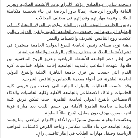
د.محمد سامي عبدالصادق: نؤكد الالتزام بدعم الأنشطة الطلابية وتعزيز
اللياقة والروح الرياضية، إيمانًا بدور الرياضة في بناء شخصية متكاملة
للطلاب وتنمية مهاراتهم وقدراتهم في مختلف المجالات.
رئيس الجامعة: التهنئة للفريق الفائز ولجميع الفرق المشاركة في
البطولة الرياضية التي جمعت بين الجامعة الأهلية والفرع الدولي، والتي
عكست روح التنافس الشريف والانضباط والتميز
د.هبة نوح، مساعد رئيس الجامعة للفرع الدولي: الجامعة مستمرة في
دعم الأنشطة الطلابية بمختلف مجالاتها الرياضية والثقافية والفنية.
في إطار دعم الجامعة للأنشطة الرياضية وتعزيز الروح التنافسية بين
طلابها، شهدت الملاعب بالمدينة الجامعية إقامة بطولة خماسيات كرة
القدم التي جمعت بين فرق جامعة القاهرة الأهلية والفرع الدولي
لجامعة القاهرة، في أجواء مفعمة بالحماس والتنافس الشريف.
وقد اختُتمت الفعاليات بالمباراة النهائية التي جمعت بين فريقي كلية
الحاسبات والذكاء الاصطناعي بالجامعة الأهلية وكلية الحاسبات والذكاء
الاصطناعي بالفرع الدولي لجامعة القاهرة، حيث تمكن فريق كلية
الحاسبات بجامعة القاهرة الأهلية من حسم اللقب بعد مباراة قوية
انتهت بفوزه بهدف دون مقابل، ليُتوج بطلاً للبطولة.
وعكست البطولة مستوى متميزًا من الأداء والالتزام الرياضي، بما يجسد
رؤية الجامعة في بناء طالب متكامل، وإتاحة الفرص لاكتشاف المواهب
الرياضية وصقل مهارات الطلاب في إطار تنافسي راقٍ.