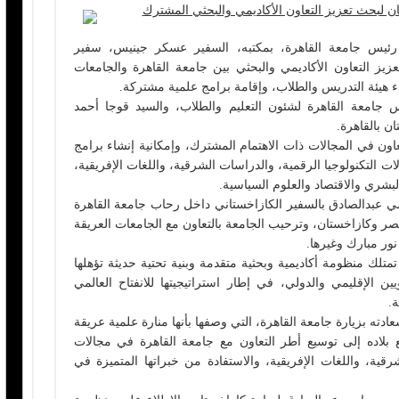
 لبحث تعزيز التعاون الأكاديمي والبحثي المشترك
رئيس جامعة القاهرة، بمكتبه، السفير عسكر جينيس، سفير
يز التعاون الأكاديمي والبحثي بين جامعة القاهرة والجامعات
ء هيئة التدريس والطلاب، وإقامة برامج علمية مشتركة.
 جامعة القاهرة لشئون التعليم والطلاب، والسيد قوجا أحمد
ن بالقاهرة.
عاون في المجالات ذات الاهتمام المشترك، وإمكانية إنشاء برامج
التكنولوجيا الرقمية، والدراسات الشرقية، واللغات الإفريقية،
بشري والاقتصاد والعلوم السياسية.
 عبدالصادق بالسفير الكازاخستاني داخل رحاب جامعة القاهرة
 مصر وكازاخستان، وترحيب الجامعة بالتعاون مع الجامعات العريقة
ور مبارك وغيرها.
تلك منظومة أكاديمية وبحثية متقدمة وبنية تحتية حديثة تؤهلها
 الإقليمي والدولي، في إطار استراتيجيتها للانفتاح العالمي
ة.
ه بزيارة جامعة القاهرة، التي وصفها بأنها منارة علمية عريقة
لع بلاده إلى توسيع أطر التعاون مع جامعة القاهرة في مجالات
رقية، واللغات الإفريقية، والاستفادة من خبراتها المتميزة في