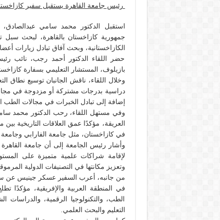
رئيس جامعة القاهرة يستقبل سفير كازاخستان
استقبل الدكتور محمد سامي عبدالصادق، 
جمهورية كازاخستان بالقاهرة، لبحث سبل تعز
الكازاخستانية، وبحث آفاق تبادل زيارات أعضا
حضر اللقاء الدكتور أحمد رجب، نائب رئيس
بازيلوف، المستشار التعليمي بسفارة كازاخستا
وخلال اللقاء، ناقش الجانبان توسيع نطاق الت
دراسية بدرجات مشتركة أو مزدوجة في مجالات 
إضافة إلى تبادل الخبرات في مجالات الطب ال
وفي مستهل اللقاء، رحب الدكتور محمد سامي
العريقة، مؤكدًا عمق العلاقات التاريخية بين
في كازاخستان، مثل جامعة الفارابي وجامعة ن
وأشار رئيس الجامعة إلى أن جامعة القاهرة تم
لإقامة شراكات علمية متميزة على المستويين
وتعزيز مكانتها في التصنيفات الدولية المرموق
من جانبه، أعرب السفير عسكر جينيس عن سعادت
في المنطقة العربية والإفريقية، مؤكدًا تط
الطب، والتكنولوجيا الرقمية، والدراسات الش
التعليم والبحث العلمي.