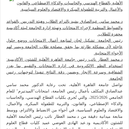
الأهلية بالقطاع الهندسي والحاسبات والذكاء الاصطناعي والقانون
والأعمال والتربية للطفولة المبكرة والاقتصاد والعلوم السياسية.
د.محمد سامى عبدالصادق يشيد بالتزام الطلاب وهيئة التدريس بالقواعد
والضوابط المنظمة لإجراء الامتحانات وتهيئة إدارة الجامعة لبيئة أكاديمية
محفزة للطلاب.
رئيس الجامعة: تشكيل لجان لمتابعة أعمال الامتحانات ووضع حلول
عاجلة لأي مشكلة طارئة بما يحقق مصلحة طلاب الجامعة وييسر لهم
الأجواء الامتحانية.
د.محمد العطار نائب رئيس جامعة القاهرة الأهلية للشئون الأكاديمية:
استخدام النظم الإلكترونية في إدارة الامتحانات والتقييم بما يعزز
الشفافية وسرعة الإنجاز ويضمن دقة النتائج تنفيذا لتوجيهات رئيس
الجامعة.
تواصل جامعة القاهرة الأهلية، تحت رعاية الدكتور محمد سامي
عبدالصادق المكلف بأعمال رئيس الجامعة، امتحانات"الميدتيرم" للعام
الجامعي 2025/2026، والتي تُجرى بكليات القطاع الهندسي، والحاسبات
والذكاء الإصطناعي، والقانون، والتربية للطفولة المبكرة، والأعمال،
والاقتصاد والعلوم السياسية، في أجواء من الانضباط والالتزام، ووسط
متابعة ميدانية دقيقة من د.محمد العطار نائب رئيس الجامعة الأهلية
للشئون الأكاديمية ود.عبد الهادى العوضي عميد كليات قطاع العلوم