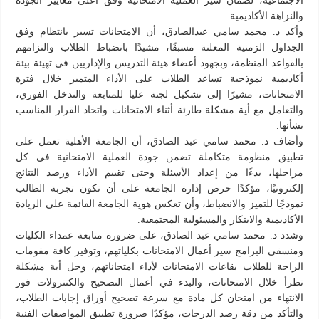
الاجتماعية، لضمان سير العملية الامتحانية وفق أعلى معايير الجودة
والنزاهة الأكاديمية.
وأكد د. محمد سامي عبدالصادق، أن الامتحانات تسير بانتظام وفق
الجداول الزمنية المعلنة مسبقًا، مشيدًا بانضباط الطلاب والتزامهم
بالقواعد المنظمة، وبجهود أعضاء هيئة التدريس والإداريين في تهيئة بيئة
أكاديمية نموذجية تساعد الطلاب على الأداء المتميز خلال فترة
الامتحانات، مشيرًا إلى تشكيل لجنة عليا للمتابعة والتدخل الفوري،
والتعامل مع أية مشكلة طارئة أثناء الامتحانات واتخاذ القرار المناسب
بشأنها.
وأضاف د. محمد سامي عبد الصادق، أن الجامعة الأهلية تعمل على
تطبيق منظومة متكاملة تضمن جودة العملية الامتحانية في كل
مراحلها، بدءًا من إعداد الأسئلة وحتى تقييم الأداء ورصد النتائج
إلكترونيًا، مؤكدًا حرص إدارة الجامعة على أن تكون تجربة الطالب
نموذجًا للتميز والانضباط، وأن تعكس هوية الجامعة القائمة على الريادة
الأكاديمية والابتكار والمسئولية المجتمعية.
وشدد د. محمد سامي عبد الصادق، على ضرورة متابعة عمداء الكليات
ومنسقى البرامج سير أعمال الامتحانات بكلياتهم، وتوفير كافة مقومات
الراحة للطلاب بقاعات الامتحانات لأداء امتحاناتهم، وحل أية مشكلة
تطرأ خلال الامتحانات، والبدء في أعمال التصحيح والكنترولات فور
الانتهاء من امتحان كل مادة مع سرعة تصحيح أوراق إجابات الطلاب،
والتأكد من دقة رصد الدرجات، مؤكدًا ضرورة تطبيق المواصفات الفنية