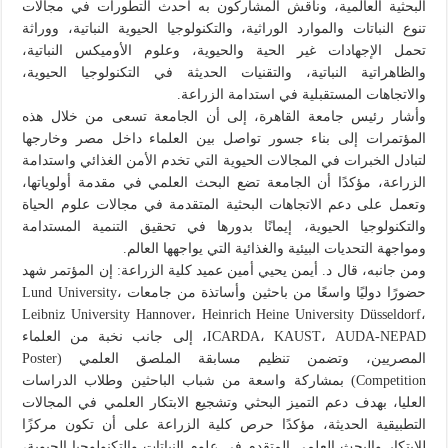
البحثية العالمية، وناقش المشاركون به أحدث التطورات في مجالات
تنوع النباتات والموارد الوراثية، والتكنولوجيا الحيوية النباتية، ووراثة
تحمل الإجهادات غير الحية والحيوية، وعلوم الأوميكس النباتية،
والظاهراتية النباتية، والتقنيات الحديثة في التكنولوجيا الحيوية،
والاتجاهات المستقبلية في استدامة الزراعة.
وأشار رئيس جامعة القاهرة، إلى أن الجامعة تسعى من خلال هذه
المؤتمرات إلى بناء جسور تواصل بين العلماء داخل مصر وخارجها
لتبادل الخبرات في المجالات الحيوية التي تخدم الأمن الغذائي واستدامة
الزراعة، مؤكدًا أن الجامعة تضع البحث العلمي في مقدمة أولوياتها،
وتعمل على دعم الاتجاهات البحثية المتقدمة في مجالات علوم الحياة
والتكنولوجيا الحيوية، إيمانًا بدورها في تحقيق التنمية المستدامة
ومواجهة التحديات البيئية والغذائية التي يواجهها العالم.
ومن جانبه، قال د. أيمن يحيي أمين عميد كلية الزراعة: إن المؤتمر شهد
حضورًا دوليًا واسعًا من باحثين وأساتذة من جامعات Lund University،
Leibniz University Hannover، Heinrich Heine University Düsseldorf،
ICARDA، KAUST، AUDA-NEPAD، إلى جانب نخبة من العلماء
المصريين، وتضمن تنظيم مسابقة الملصق العلمي (Poster
Competition) بمشاركة واسعة من شباب الباحثين وطلاب الدراسات
العليا، بهدف دعم التميز البحثي وتشجيع الابتكار العلمي في المجالات
التطبيقية الحديثة، مؤكدًا حرص كلية الزراعة على أن تكون مركزًا
للابتكار والبحث العلمي المتقدم في علوم النباتات والتكنولوجيا الحيوية،