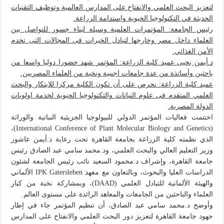
لتعزيز البحث العلمي والانفتاح على المدارس العالمية وتوظيف التقنيات
الحديثة في التكنولوجيا الحيوية واستدامة الزراعة.
رئيس الجامعة: المؤتمرات العلمية وسيلة لبناء جسور للتواصل بين
العلماء داخل مصر وخارجها لتبادل الخبرات فى المجالات التى تخدم
الأمن الغذائي.
د.أيمن يحيى عميد كلية الزراعة: المؤتمر شهد حضورا دوليا واسعا من
باحثين وأساتذة من عدة جامعات اجنبية ونخبة من العلماء المصريين.
عميد كلية الزراعة: نحرص على أن تكون الكلية مركزا للابتكار والبحث
العلمي المتقدم فى علوم النباتات والتكنولوجيا الحيوية لخدمة اولويات
الدولة المصرية.
اختتمت فعاليات المؤتمر الدولي للبيولوجيا الجزيئية النباتية والوراثة
(International Conference of Plant Molecular Biology and Genetics)،
الذي نظمته كلية الزراعة بجامعة القاهرة تحت رعاية د.أيمن عاشور
وزير التعليم العالي والبحث العلمي، ود.محمد سامي عبد الصادق رئيس
جامعة القاهرة، وإشراف د.محمود السعيد نائب رئيس الجامعة لشئون
الدراسات العليا والبحوث، وبالتعاون مع معهد IPK Gatersleben الألماني
والهيئة الألمانية للتبادل العلمي (DAAD)، وبمشاركة نخبة من كبار
العلماء والباحثين من الجامعات والمعاهد الرائدة على مستوى العالم.
وأوضح د.محمد سامي عبد الصادق، أن تنظيم المؤتمر جاء في إطار
جهود جامعة القاهرة لتعزيز دور البحث العلمي والانفتاح على المدارس