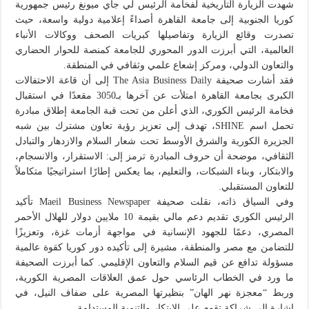
شهدت الزيارة التاريخية لفخامة الرئيس لي جاي ميونغ رئيس جمهورية
كوريا الجنوبية إلى جامعة القاهرة أصداءً إعلامية دولية واسعة، حيث
تصدرت وقائع الزيارة وتفاصيلها كبريات الصحف ووكالات الأنباء
العالمية، التي أبرزت الدور المحوري للجامعة كمنصة للحوار الحضاري
والتعاون الدولي، ومركز إشعاع علمي وثقافي في المنطقة.
فقد أشارت صحيفة The Asia Business Daily إلى أن قاعة الاحتفالات
الكبرى بجامعة القاهرة امتلأت عن آخرها بـ3050 مقعدًا في استقبال
فخامة الرئيس الكوري، الذي أعلن من تحت قبة الجامعة إطلاق مبادرة
تحمل اسم SHINE، تهدف إلى تعزيز رؤية تعاون مشترك بين شبه
الجزيرة الكورية والشرق الأوسط تحت شعار السلام والازدهار والتبادل
الثقافي، موضحة أن حروف المبادرة ترمز إلى: الاستقرار، والانسجام،
والابتكار، وبناء الشبكات، والتعليم، بما يعكس إطارًا استراتيجيًا متكاملاً
للتعاون المستقبلي.
وفي السياق ذاته، نقلت صحيفة Maeil Business Newspaper تأكيد
الرئيس الكوري تقديم دعم مالي بقيمة 10 ملايين دولار للهلال الأحمر
المصري، دعمًا للجهود الإنسانية في مواجهة أزمات غزة، وتعزيزًا
للتضامن مع مصر والمنطقة، مشيرة إلى تأكيده دور كوريا كقوة عالمية
مسؤولة تدافع عن قيم السلام والتعاون الإقليمي. كما أبرزت الصحيفة
ما ورد في الخطاب الرئاسي حول عمق العلاقات المصرية الكورية،
وربط “معجزة نهر الهان” بنظيرتها المصرية على ضفاف النيل، في
إشارة إلى شراكة تقوم على الابتكار والتنمية المستدامة.