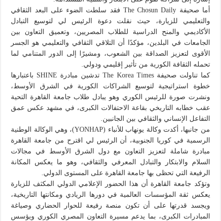
أما صحيفة The Chosun Daily فقد سلطت الضوء على البعد الثقافي
والتعليمي للزيارة، حيث نقلت دعوة الرئيس لي لتوسيع التبادل
الأكاديمي والمنح الدراسية للطلاب المصريين، وتعميق التعاون بين
الجامعات في البلدين، مؤكدًا أن التلاقي الثقافي والتعليمي هو الجسر
الأقوى لتعزيز الصداقة بين الشعوب، ومشيرًا إلى الدور المتنامي لما
تحمله الثقافة الكورية من تأثير إقليمي ودولي.
كما تناولت صحيفة The Korea Times تدشين مبادرة SHINE باعتبارها
خطوة استراتيجية لتوسيع الشراكات الكورية في الشرق الأوسط،
ونشرت صورة للرئيس الكوري وهو يبادل طلاب جامعة القاهرة التحية
عقب خطابه التاريخي بقاعة الاحتفالات الكبرى، في مشهد عكس عمق
التفاعل الإنساني والثقافي بين الجانبين.
من جانبها، أكدت وكالة يونهاب للأنباء (YONHAP)، وهي الوكالة الوطنية
الرسمية في كوريا الجنوبية، أن الرئيس لي اقترح من جامعة القاهرة
مبادرة شاملة لتعزيز التعاون مع دول الشرق الأوسط في مجالات
السلام والابتكار والتبادل المعرفي والثقافي، وهو ما يعكس المكانة
الرفيعة التي تحظى بها جامعة القاهرة على المستوى الدولي.
وتؤكد جامعة القاهرة أن هذا الحضور الإعلامي الدولي المكثف للزيارة
يعكس ثقة المؤسسات العالمية في دورها الريادي ومكانتها التاريخية،
ويجسد قدرتها على أن تكون منصة رفيعة للحوار الحضاري وصياغة
المبادرات الكبرى، بما يدعم مسيرة التعاون المصري الكوري ويؤسس