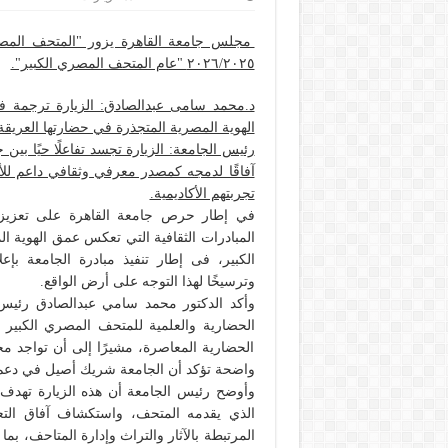
مجلس جامعة القاهرة يزور "المتحف المصري ا
٢٠٢٦/٢٠٢٥ "عام المتحف المصري الكبير".
د.محمد سامى عبدالصادق: الزيارة ترجمة فع
الهوية المصرية المتجذرة في حضارتها العريقة
رئيس الجامعة: الزيارة تجسد تفاعلًا حيًا بين 
آفاقًا لدمجه كمصدر معرفي وثقافي داعم للأنش
تجربتهم الأكاديمية.
في إطار حرص جامعة القاهرة على تعزيز ارت
المبادرات الثقافية التي تعكس عمق الهوية 
وترسيخًا لهذا التوجه على أرض الواقع.
وأكد الدكتور محمد سامي عبدالصادق رئيس 
الحضارية والعلمية للمتحف المصري الكبير ب
الحضارية المعاصرة، مشيرًا إلى أن تواجد 
واضحة تؤكد أن الجامعة شريك أصيل في دعم الث
وأوضح رئيس الجامعة أن هذه الزيارة تهدف إ
الذي يقدمه المتحف، واستكشاف آفاق التعا
المرتبطة بالآثار والتراث وإدارة المتاحف، بما