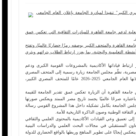
لكبير" تنفيذا لمبادرة الجامعة بإعلان العام الجامعى
لية لدعم جامعة القاهرة للمبادرات الثقافية التي تعكس عمق
.
جامعة القاهرة والمتحف الكبير بوصفه رمزًا حضاريًا عالميًا، وتفتح
طة التعليمية والبحثية، بما يعزز ارتباط الطلاب بتراثهم ويثري
باط قياداتها الأكاديمية بالمشروعات القومية الكبرى ودعم
المصرية، نظّم مجلس الجامعة زيارة رسمية إلى المتحف المصري
الكبير، فى إطار تنفيذ مبادرة الجامعة بإعلانها العام الجامعي 2025–2026 عامًا للمتحف المصري الكبير،
جامعة القاهرة أن الزيارة تعكس عمق تقدير الجامعة للقيمة
اعتباره صرحًا عالميًا يجسد تاريخ مصر الممتد ويعكس صورتها
مجلس الجامعة بكامل تشكيله داخل هذا المشروع القومي رسالة
قافة الوطنية وصون الذاكرة التاريخية للأمة.
لى تعميق وعي القيادات الأكاديمية بالمحتوى العلمي والثقافي
ون المستقبلي في مجالات البحث العلمي والدراسات البينية
 ينعكس إيجابًا على تطوير المناهج وربطها بالواقع الحضاري للدولة