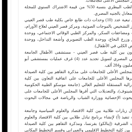
رار المجلس الأعلى للجامعات.
كما وافق مجلس الجامعة على دعم كلية الطب البيطري بنسبة 50% من قيمة الاشتراك السنوي للمجلة
ووافق المجلس على البدء في إجراءات نقل تبعية عدد (10) وحدات ذات طابع خاص بكلية طب قصر العيني
 التشخيص بالموجات الصوتية، ومركز قصر العيني لعلاج الأورام،
 ومضاعفات السكر، والمركز الطبي الوقائي الاجتماعي، ووحدة
 وزرع النخاع، ووحدة الطب التصويري وأشعة التداخل، ووحدة
 الكلي في الأطفال).
ون بين كلية طب قصر العيني - مستشفى الأطفال الجامعة
التخصصي "أبو الريش الياباني" والبنك الأهلي المصري لتمويل تجديد عدد (4) غرف عمليات بمستشفى أبو
لمجلس الأعلى للجامعات على مذكرة التفاهم بين كلية الصيدلة
أقرها المجلس الأعلى للجامعات على اتفاقية التعاون بين كلية
رالية المستقلة للتعليم العالي (جامعة موسكو الطبية الحكومية
ينوف)، والتعديلات التي أقرها المجلس الأعلى للجامعات على
 للبحوث الإحصائية ووزارة الشباب والرياضة في مجالات البحوث
 زيارات طلابية بين كلية الاقتصاد والعلوم السياسية وجامعة
 تنفيذ (أ) لإنشاء برنامج تبادل طلابي بين كلية الاقتصاد والعلوم
الشرقية (إينالكو) بفرنسا، ومذكرة التفاهم بين كلية الصيدلة
م بين كلية التخطيط الإقليمي والعمراني وقسم التخطيط المكاني