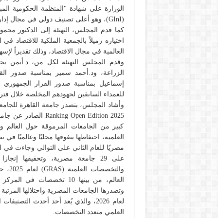
الوزارة على شهادة "المنظمة الحكومية المب
(GInI)، وهو أعلى تصنيف دولي في مجال إدارة الابتكار المؤسسي.
كما قدم المجلس، التهنئة إلى الدكتور محمود 
اختياره زميلاً بالجمعية الملكية للاقتصاد ف
العالمية في مجال الاقتصاد، وذلك تقديراً لإسه
وقدم المجلس التهنئة لكل من، د.أيمن يحيى
الزراعة، ود.أحمد سمير بمناسبة صدور القر
إسماعيل بمناسبة صدور القرار الجمهوري بتع
للعمداء السابقين لجهودهم المخلصة خلال فترة 
كبير من الجامعات المرموقة حول العالم و
لعام 2026، والذي يُعد أحد أحدث التص
العلمي متعدد التخصصات.