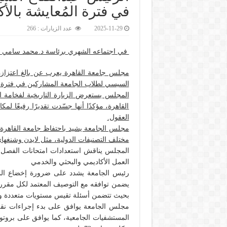
في فترة المُعايشة بالأك
2025-11-29
عدد الزيارات : 266
في اجتماعه الشهري برئاسة د.محمد سامي ع
مجلس جامعة القاهرة يعرب عن بالغ اعتزازه و
السيسي لطلاب الجامعة المشاركين في فترة ال
المجلس يستعرض الزيارة التاريخية لفخامة ا
القاهرة، مؤكدًا أنها جسّدت تقديرًا رفيعًا لمك
العقول.
مجلس الجامعة يشيد باحتفاظ جامعة القاهرة با
مختلف التصنيفات الدولية، مثل لايدن وشنغهاى والتايمز وQS وفى تصنيف 
العمل الأكاديمي والبحثي والخدمي
رئيس الجامعة يشدد على ضرورة إخضاع المح
يضمن توافقه مع التوصيف المعتمد لكل مقرر، و
بحيث تتضمن أسئلة تقيس مستويات متعددة ومت