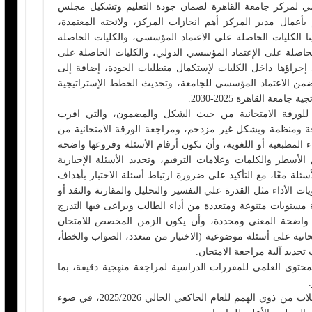
مي لمركز جامعة القاهرة لضمان جودة التعليم وتشكيل مجلس
بأعمال مدير المركز أهم انجازات المركز، ولائحته المعتمدة،
ينا الكليات الحاصلة علي الاعتماد المؤسسي، والكليات الحاصلة
لحاصلة على الإعتماد المؤسسي الدولي، والكليات الحاصلة على
ي إجراؤها داخل الكليات لإستكمال متطلبات الجودة، إضافة إلى
من الاعتماد المؤسسي للجامعة، وتحديث الخطط الإستراتيجية
عة القاهرة 2025-2030.
للورقة الامتحانية من حيث الشكل والمضمون، والتي اقرت
ة ومنظمة وبشكل غير مزدحم، ومراجعة الورقة الامتحانية من
ء المطبعية أو اللغوية، وأن تكون أرقام الأسئلة وفروعها واضحة
أسطر والكلمات وعلامات الترقيم، وتحديد الأسئلة الإجبارية
أسئلة معًا، مع التأكيد على ضرورة ارتباط أسئلة الاختبار بأهداف
 الأداء مثل القدرة علي التفسير والتحليل والمقارنة والنقد أو
ستويات متنوعة ومتعددة من أداء الطالب ويراعى فيها التدرج
واضحة المعني ومحددة، وأن يكون الزمن المخصص للامتحان
حانية على أسئلة موضوعية (الاختيار من متعدد، الصواب والخطأ،
 تحديد آلية مراجعة الامتحان.
توى العلمي للمقررات الدراسية لمراجعة منهجية دقيقة، بما
ووافق المجلس، على قبول قيد عدد من الطلاب من ذوي الهمم للعام الجاكعي الحالي 2025/2026، في ضوء