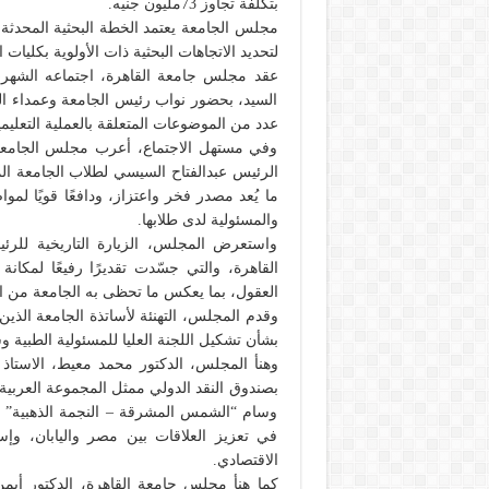
بتكلفة تجاوز 73مليون جنيه.
لتحديد الاتجاهات البحثية ذات الأولوية بكليات 
عقد مجلس جامعة القاهرة، اجتماعه الشهر
السيد، بحضور نواب رئيس الجامعة وعمداء ا
عدد من الموضوعات المتعلقة بالعملية التعليمي
وفي مستهل الاجتماع، أعرب مجلس الجامعة ع
الرئيس عبدالفتاح السيسي لطلاب الجامعة الم
ما يُعد مصدر فخر واعتزاز، ودافعًا قويًا لموا
والمسئولية لدى طلابها.
واستعرض المجلس، الزيارة التاريخية للرئ
القاهرة، والتي جسّدت تقديرًا رفيعًا لمكانة
العقول، بما يعكس ما تحظى به الجامعة من اح
بشأن تشكيل اللجنة العليا للمسئولية الطبية 
وهنأ المجلس، الدكتور محمد معيط، الاستاذ بك
بصندوق النقد الدولي ممثل المجموعة العربية 
وسام “الشمس المشرقة – النجمة الذهبية” من ا
في تعزيز العلاقات بين مصر واليابان، وإس
الاقتصادي.
كما هنأ مجلس جامعة القاهرة، الدكتور أيم