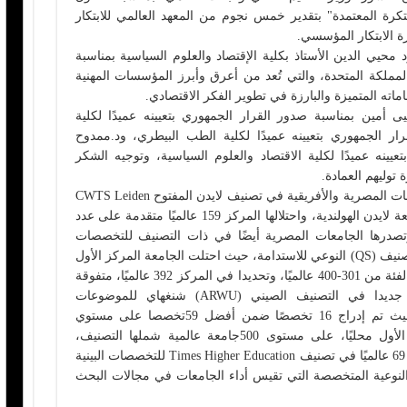
تكرة المعتمدة" بتقدير خمس نجوم من المعهد العالمي للابتكار
محيي الدين الأستاذ بكلية الإقتصاد والعلوم السياسية بمناسبة
ي المملكة المتحدة، والتي تُعد من أعرق وأبرز المؤسسات المهنية
اماته المتميزة والبارزة في تطوير الفكر الاقتصادي.
 أمين بمناسبة صدور القرار الجمهوري بتعيينه عميدًا لكلية
ار الجمهوري بتعيينه عميدًا لكلية الطب البيطري، ود.ممدوح
يينه عميدًا لكلية الاقتصاد والعلوم السياسية، وتوجيه الشكر
توليهم العمادة.
وأشاد المجلس، بتصدر جامعة القاهرة للجامعات المصرية والأفريقية في تصنيف لايدن المفتوح CWTS Leiden
Ranking Open Edition 2025 الصادر عن جامعة لايدن الهولندية، واحتلالها المركز 159 عالميًا متقدمة على عدد
تصدرها الجامعات المصرية أيضًا في ذات التصنيف للتخصصات
العلمية، احتفاظها بتفوقها محليًا وعالميًا في تصنيف (QS) النوعي للاستدامة، حيث احتلت الجامعة المركز الأول
مصريًا للعام الثاني على التوالي وجاءت في الفئة من 301-400 عالميًا، وتحديدا في المركز 392 عالميًا، متفوقة
على 29 جامعة مصرية، وتحقيقها إنجازا جديدا في التصنيف الصيني (ARWU) شنغهاي للموضوعات
والتخصصات العلمية (GRAS) لعام 2025، حيث تم إدراج 16 تخصصًا ضمن أفضل 59تخصصا على مستوي
العالم، من بينها 10 تخصصات في المركز الأول محليًا، على مستوى 500جامعة عالمية شملها التصنيف،
وتصدرها الجامعات المصرية واحتلالها المرتبة 69 عالميًا في تصنيف Times Higher Education للتخصصات البينية
نيفات النوعية المتخصصة التي تقيس أداء الجامعات في مجالات البحث