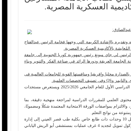
اديمية العسكرية المصرية.‎
بدالصادق:
تقديره بالإشادة الكريمة التي وجهها فخامة الرئيس عبدالفتاح
مُعايشة بالأكاديمية العسكرية المصرية.
لرئيس لي جاي ميونغ رئيس جمهورية كوريا الجنوبية إلى جامعة
انة الجامعة العريقة ودورها الرائد في صناعة الفكر والتنوير وبناء
لصدارة محليا وإفريقيا ومنافستها القوية للجامعات العالمية فى
التخصصات العلمية.
المجلس يناقش استعدادات امتحانات الفصل الدراسي الأول للعام الجامعي 2025/2026 ويستعرض مستجدات
توى العلمي للمقررات الدراسية لمراجعة منهجية دقيقة، بما
الالتزام بمواصفات الورقة الامتحانية المعتمدة شكلًا ومضمونًا،
نوعة من نواتج التعلم.
مجلس الجامعة يوافق على بدء إجراءات نقل 10 وحدات ذات طابع خاص بكلية طب قصر العيني إلى إدارة
المستشفيات الجامعية، كما يوافق على بروتوكول تمويل لتجديد 4 غرف عمليات بمستشفى أبو الريش الياباني