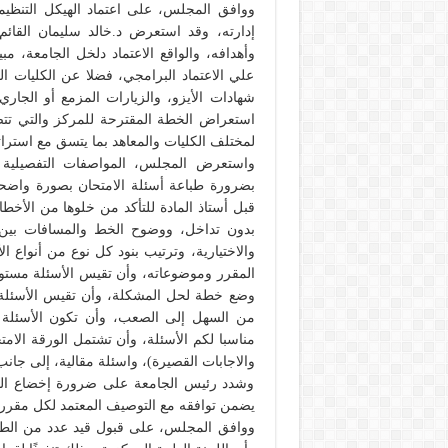
ووافق المجلس، على اعتماد الهيكل التنظي
إدارته، وقد استعرض د.خالد سليمان القائم 
وأهدافه، والواقع الاعتماد دلخل الجامعة، مب
علي الاعتماد البرامجي، فضلا عن الكليات ا
شهادات الأيزو، والزيارات المزمع أو الجار
استعراض الخطة المقترحة للمركز والتي تتض
لمختلف الكليات والمعاهد بما يتسق مع استراتجية جام
واستعرض المجلس، المواصفات التفصيلية 
بضرورة طباعة أسئلة الامتحان بصورة واضح
قبل أستاذ المادة للتأكد من خلوها من الأخطا
بدون تداخل، ووضوح الخط والمسافات بين ال
والاختيارية، وترتيب بنود كل نوع من أنواع ال
المقرر وموضوعاته، وأن تقيس الأسئلة مستويات
وضع خطة لحل المشكلة، وأن تقيس الأسئلة م
من السهل إلى الصعب، وأن تكون الأسئلة 
مناسبا لكم الأسئلة، وأن تشتمل الورقة الامت
والاجابات القصيرة)، واسئلة مقالية، إلى جانب
وشدد رئيس الجامعة على ضرورة إخضاع المح
يضمن توافقه مع التوصيف المعتمد لكل مقرر.