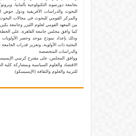
بجامعة دورتموند التكنولوجية بألمانيا، وبروت
البحوث والدراسات الأفريقية ودول حوض الن
والمركز القومي للبحوث في مجالات البحوث و
بين المعهد القومي لعلوم الليزر وجامعة بكين لل
وذلك بإعداد نموذج موحد وحصر الأولويات م
البحثية ذات الأولوية، وتعزيز قدرات الجامعة ف
والدراسات المتخصصة.
ووافق المجلس، على مقترح كرسي الإيسيسكو 
الاقتصاد والعلوم السياسية وبمشاركة كلية ال
للتربية والعلوم والثقافة (الإيسيسكو).