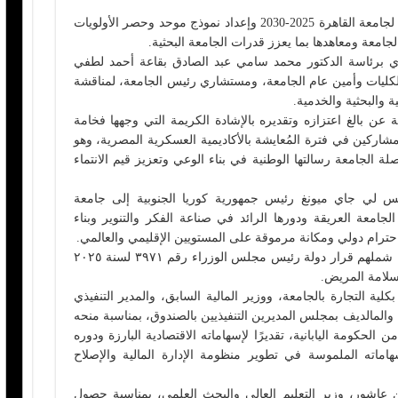
مجلس الجامعة يعتمد الخطة البحثية المحدثة لجامعة القاهرة 2025-2030 وإعداد نموذج موحد وحصر الأولويات
الجامعة ومعاهدها بما يعزز قدرات الجامعة البحثية.
ي برئاسة الدكتور محمد سامي عبد الصادق بقاعة أحمد لطفي
لكليات وأمين عام الجامعة، ومستشاري رئيس الجامعة، لمناقشة
ة والبحثية والخدمية.
ن بالغ اعتزازه وتقديره بالإشادة الكريمة التي وجهها فخامة
شاركين في فترة المُعايشة بالأكاديمية العسكرية المصرية، وهو
صلة الجامعة رسالتها الوطنية في بناء الوعي وتعزيز قيم الانتماء
يس لي جاي ميونغ رئيس جمهورية كوريا الجنوبية إلى جامعة
 الجامعة العريقة ودورها الرائد في صناعة الفكر والتنوير وبناء
ترام دولي ومكانة مرموقة على المستويين الإقليمي والعالمي.
وقدم المجلس، التهنئة لأساتذة الجامعة الذين شملهم قرار دولة رئيس مجلس الوزراء رقم ٣٩٧١ لسنة ٢٠٢٥
وسلامة المريض.
لية التجارة بالجامعة، ووزير المالية السابق، والمدير التنفيذي
والمالديف بمجلس المديرين التنفيذيين بالصندوق، بمناسبة منحه
لحكومة اليابانية، تقديرًا لإسهاماته الاقتصادية البارزة ودوره
هاماته الملموسة في تطوير منظومة الإدارة المالية والإصلاح
ن عاشور، وزير التعليم العالي والبحث العلمي، بمناسبة حصول