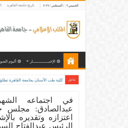
تاريخ جامعة القاهرة
ا
الخميس ٠٦ / أغسطس / ٢٠٢٦
الإخبــــــــــــــار
ألبوم الصور
عاجل
جامع
في اجتماعه الشه
عبدالصادق: مجلس جا
اعتزازه وتقديره بالإش
الرئيس عبدالفتاح الس