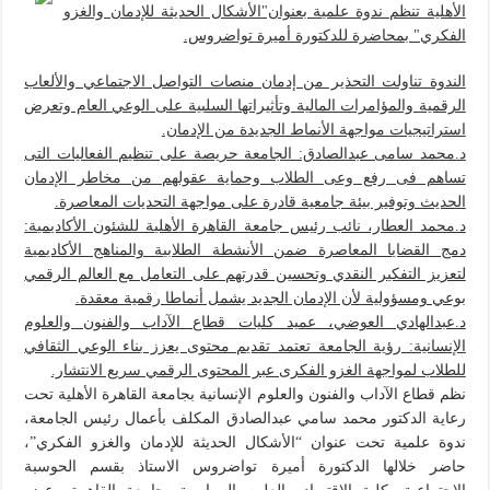
الأهلية تنظم ندوة علمية بعنوان"الأشكال الحديثة للإدمان والغزو
الفكري" بمحاضرة للدكتورة أميرة تواضروس.
الندوة تناولت التحذير من إدمان منصات التواصل الاجتماعي والألعاب
الرقمية والمؤامرات المالية وتأثيراتها السلبية على الوعي العام وتعرض
استراتيجيات مواجهة الأنماط الجديدة من الإدمان.
د.محمد سامى عبدالصادق: الجامعة حريصة على تنظيم الفعاليات التى
تساهم فى رفع وعى الطلاب وحماية عقولهم من مخاطر الإدمان
الحديث وتوفير بيئة جامعية قادرة على مواجهة التحديات المعاصرة.
د.محمد العطار، نائب رئيس جامعة القاهرة الأهلية للشئون الأكاديمية:
دمج القضايا المعاصرة ضمن الأنشطة الطلابية والمناهج الأكاديمية
لتعزيز التفكير النقدي وتحسين قدرتهم على التعامل مع العالم الرقمي
بوعي ومسؤولية لأن الإدمان الجديد يشمل أنماطا رقمية معقدة.
د.عبدالهادي العوضي، عميد كليات قطاع الآداب والفنون والعلوم
الإنسانية: رؤية الجامعة تعتمد تقديم محتوى يعزز بناء الوعي الثقافي
للطلاب لمواجهة الغزو الفكرى عبر المحتوى الرقمي سريع الانتشار.
نظم قطاع الآداب والفنون والعلوم الإنسانية بجامعة القاهرة الأهلية تحت
رعاية الدكتور محمد سامي عبدالصادق المكلف بأعمال رئيس الجامعة،
ندوة علمية تحت عنوان “الأشكال الحديثة للإدمان والغزو الفكري”،
حاضر خلالها الدكتورة أميرة تواضروس الاستاذ بقسم الحوسبة