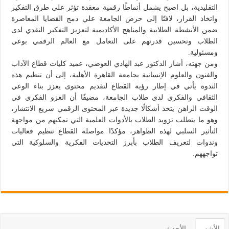
التقليدية، بل اصبح يشمل أنماطًا رقمية معقدة تؤثر على طرق التفكير
واتخاذ القرار، لافتًا إلى حرص الجامعة علي دمج القضايا المعاصرة
ضمن الأنشطة الطلابية والمناهج الأكاديمية لتعزيز التفكير النقدي لدى
الطلاب وتحسين قدرتهم على التعامل مع العالم الرقمي بوعي
ومسئولية.
ومن جهته، أشار الدكتور عبد الهادي العوضي، عميد كليات قطاع الآداب
والفنون والعلوم الإنسانية بجامعة القاهرة الأهلية، إلى أن تنظيم هذه
الندوة يأتي في إطار رؤية القطاع لتقديم محتوى يعزز بناء الوعي
الثقافي والفكري لدى طلاب الجامعة، مضيفًا أن الغزو الفكري في
الوقت الراهن يتخذ أشكالًا جديدة عبر المحتوى الرقمي سريع الانتشار،
وهو ما يتطلب تزويد الطلاب بالأدوات العلمية التي تمكنهم من مواجهة
التأثير السلبي لهذه الظواهر، مؤكدًا مواصلة القطاع تنظيم فعاليات
وندوات لتعريف الطلاب بأبرز التحديات الفكرية والسلوكية التي
تواجههم.
الأشهر
الأحدث