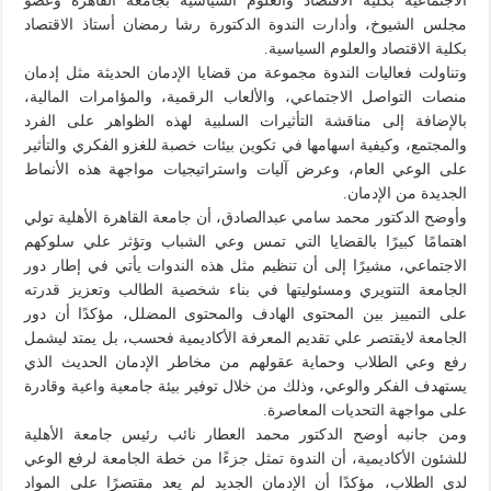
الاجتماعية بكلية الاقتصاد والعلوم السياسية بجامعة القاهرة وعضو
مجلس الشيوخ، وأدارت الندوة الدكتورة رشا رمضان أستاذ الاقتصاد
بكلية الاقتصاد والعلوم السياسية.
وتناولت فعاليات الندوة مجموعة من قضايا الإدمان الحديثة مثل إدمان
منصات التواصل الاجتماعي، والألعاب الرقمية، والمؤامرات المالية،
بالإضافة إلى مناقشة التأثيرات السلبية لهذه الظواهر على الفرد
والمجتمع، وكيفية اسهامها في تكوين بيئات خصبة للغزو الفكري والتأثير
على الوعي العام، وعرض آليات واستراتيجيات مواجهة هذه الأنماط
الجديدة من الإدمان.
وأوضح الدكتور محمد سامي عبدالصادق، أن جامعة القاهرة الأهلية تولي
اهتمامًا كبيرًا بالقضايا التي تمس وعي الشباب وتؤثر علي سلوكهم
الاجتماعي، مشيرًا إلى أن تنظيم مثل هذه الندوات يأتي في إطار دور
الجامعة التنويري ومسئوليتها في بناء شخصية الطالب وتعزيز قدرته
على التمييز بين المحتوى الهادف والمحتوى المضلل، مؤكدًا أن دور
الجامعة لايقتصر علي تقديم المعرفة الأكاديمية فحسب، بل يمتد ليشمل
رفع وعي الطلاب وحماية عقولهم من مخاطر الإدمان الحديث الذي
يستهدف الفكر والوعي، وذلك من خلال توفير بيئة جامعية واعية وقادرة
على مواجهة التحديات المعاصرة.
ومن جانبه أوضح الدكتور محمد العطار نائب رئيس جامعة الأهلية
للشئون الأكاديمية، أن الندوة تمثل جزءًا من خطة الجامعة لرفع الوعي
لدى الطلاب، مؤكدًا أن الإدمان الجديد لم يعد مقتصرًا على المواد