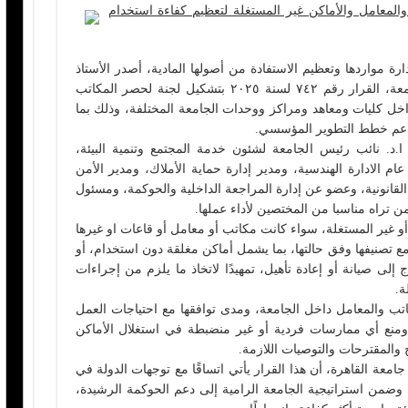
المعامل والأماكن غير المستغلة لتعظيم كفاءة استخدام
مواردها وتعظيم الاستفادة من أصولها المادية، أصدر الأستاذ
الدكتور محمد سامي عبدالصادق رئيس الجامعة، القرار رقم ٧٤٢ لسنة ٢٠٢٥ بتشكيل لجنة لحصر المكاتب
اخل كليات ومعاهد ومراكز ووحدات الجامعة المختلفة، وذلك بما
ويدعم خطط التطوير المؤسسي.
 ا.د. نائب رئيس الجامعة لشئون خدمة المجتمع وتنمية البيئة،
 الادارة الهندسية، ومدير إدارة حماية الأملاك، ومدير الأمن
القانونية، وعضو عن إدارة المراجعة الداخلية والحوكمة، ومسئول
ن تراه مناسبا من المختصين لأداء عملها.
و غير المستغلة، سواء كانت مكاتب أو معامل أو قاعات او غيرها
ع تصنيفها وفق حالتها، بما يشمل أماكن مغلقة دون استخدام، أو
إلى صيانة أو إعادة تأهيل، تمهيدًا لاتخاذ ما يلزم من إجراءات
ة.
تب والمعامل داخل الجامعة، ومدى توافقها مع احتياجات العمل
، ومنع أي ممارسات فردية أو غير منضبطة في استغلال الأماكن
 والمقترحات والتوصيات اللازمة.
عة القاهرة، أن هذا القرار يأتي اتساقًا مع توجهات الدولة في
، وضمن استراتيجية الجامعة الرامية إلى دعم الحوكمة الرشيدة،