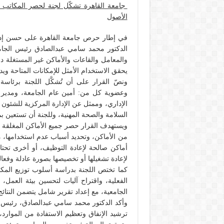
جامعة القاهرة تشكّل لجنة لحصر المكاتب و
الأصول
في إطار حرص جامعة القاهرة على حسن إدارة 
والمعامل والقاعات والأماكن غير المستغلة د
يحقق الاستخدام الأمثل للإمكانات المتاحة 
ونصّ القرار على أن تُشكَّل اللجنة برئاسة
وعضوية كل من: أمين عام الجامعة، ومدير عام
الإداري، وممثل عن الإدارة المركزية للشئون 
السلامة والصحة المهنية، وللجنة أن تستعين بم
ويستهدف القرار حصر جميع الأماكن المغلقة أ
من الأماكن، وتحديد أسباب عدم استخدامها، م
أماكن صالحة لإعادة التوظيف، أو أخرى تحتاج 
لإعادة تشغيلها أو تخصيصها بصورة عادلة وفعال
كما تختص اللجنة بدراسة أسلوب توزيع المكا
الفعلية، واقتراح آليات لتحسين بيئة العمل
الجامعية، مع إعداد تقرير شامل يتضمن النتائج
وأكد الدكتور محمد سامي عبدالصادق، رئيس جام
ترشيد الإنفاق وتعظيم الاستفادة من الموارد