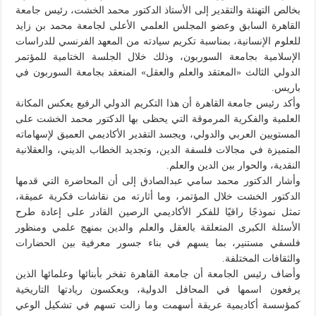
بخالص التهنئة والتقدير إلى الأستاذ الدكتور محمد الخشت، رئيس جامعة
القاهرة السابق وعضو المجلس العلمي الأعلى لجامعة محمد بن زايد
للعلوم الإنسانية، بمناسبة تكريم سيادته من المعهد الفرنسي للدراسات
الإسلامية بجامعة السوربون، وذلك خلال الجلسة الختامية للمؤتمر
الدولي الثالث «المعتقد والعلم والعقل» المنعقد بجامعة السوربون في
باريس.
وأكد رئيس جامعة القاهرة أن هذا التكريم الدولي الرفيع يعكس المكانة
العلمية والفكرية المرموقة التي يحظى بها الدكتور محمد الخشت على
المستويين العربي والدولي، ويجسد التقدير الأكاديمي العميق لإسهاماته
المتميزة في مجالات فلسفة الدين، وتجديد الخطاب الديني، والعقلانية
النقدية، والحوار بين الدين والعلم.
وأشار الدكتور محمد سامي عبدالصادق إلى أن المحاضرة التي قدمها
الدكتور الخشت خلال المؤتمر، وما أثارته من نقاشات فكرية عميقة،
تمثل نموذجًا راقيًا للفكر الأكاديمي الرصين القادر على إعادة طرح
الأسئلة الكبرى المتعلقة بالعقل والعلم والدين بمنهج علمي ومنظور
فلسفي مستنير، بما يسهم في بناء جسور معرفية بين الحضارات
والثقافات المختلفة.
وأضاف رئيس الجامعة أن جامعة القاهرة تفخر بأبنائها وعلمائها الذين
يرفعون اسمها في المحافل الدولية، ويعكسون ريادتها التاريخية
كمؤسسة أكاديمية عريقة أسهمت وما زالت تسهم في تشكيل الوعي