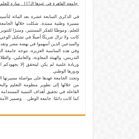
جامعة القاهرة في عيدها الـ117.. منارة للعلم وضمير للوطن ورؤية تصنع المستقبل
مسيرة وطنية ممتدة، شكلت خلالها الجامعة ا
للعلم، وموطنًا للفكر المستنير، ومنبرًا للتنو
كانت ولا تزال شريكًا أصيلًا في تشكيل الوعي
والمبدعين الذين أسهموا في نهضة مصر وتقدم
وفي هذه المناسبة العزيزة، تتوجه جامعة الق
التدريس، والهيئة المعاونة، والعاملين، وال
وريادة علمية لم يكن ليتحقق إلا بجهودكم 
ودورها الوطني.
وتجدد الجامعة عهدها على مواصلة مسيرتها ا
من خلالها إلى تطوير منظومة التعليم والبحث
الفاعلة في تحقيق أهداف التنمية المستدامة و
كما كانت دائمًا: جامعة الوطن… وضمير الأم