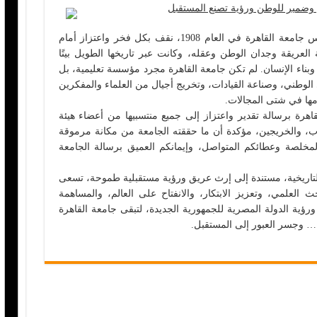
في الذكرى السابعة عشرة بعد المائة لتأسيس جامعة القاهرة في العام 1908، نقف بكل فخر واعتزاز أمام
لعريقة وجدان الوطن وعقله، وكانت عبر تاريخها الطويل بيتًا
ير وبناء الإنسان. لم تكن جامعة القاهرة مجرد مؤسسة تعليمية، بل
 الوطني، وصناعة القيادات، وتخريج أجيال من العلماء والمفكرين
ها في شتى المجالات.
اهرة برسالة تقدير واعتزاز إلى جميع منتسبيها من أعضاء هيئة
طلاب، والخريجين، مؤكدة أن ما حققته الجامعة من مكانة مرموقة
المخلصة وعطائكم المتواصل، وإيمانكم العميق برسالة الجامعة
لتاريخية، مستندة إلى إرث عريق ورؤية مستقبلية طموحة، تسعى
 العلمي، وتعزيز الابتكار، والانفتاح على العالم، والمساهمة
رؤية الدولة المصرية للجمهورية الجديدة، لتبقى جامعة القاهرة
ة… وجسر العبور إلى المستقبل.