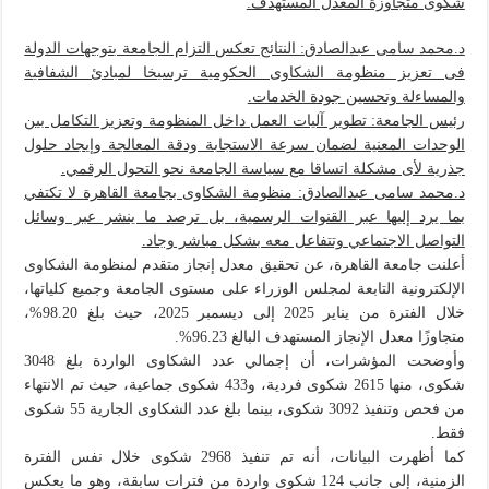
شكوى متجاوزة المعدل المستهدف.
د.محمد سامى عبدالصادق: النتائج تعكس التزام الجامعة بتوجهات الدولة
فى تعزيز منظومة الشكاوى الحكومية ترسيخا لمبادئ الشفافية
والمساءلة وتحسين جودة الخدمات.
رئيس الجامعة: تطوير آليات العمل داخل المنظومة وتعزيز التكامل بين
الوحدات المعنية لضمان سرعة الاستجابة ودقة المعالجة وإيجاد حلول
جذرية لأى مشكلة اتساقا مع سياسة الجامعة نحو التحول الرقمي.
د.محمد سامى عبدالصادق: منظومة الشكاوى بجامعة القاهرة لا تكتفي
بما يرد إليها عبر القنوات الرسمية، بل ترصد ما ينشر عبر وسائل
التواصل الاجتماعي وتتفاعل معه بشكل مباشر وجاد.
أعلنت جامعة القاهرة، عن تحقيق معدل إنجاز متقدم لمنظومة الشكاوى
الإلكترونية التابعة لمجلس الوزراء على مستوى الجامعة وجميع كلياتها،
خلال الفترة من يناير 2025 إلى ديسمبر 2025، حيث بلغ 98.20%،
متجاوزًا معدل الإنجاز المستهدف البالغ 96.23%.
وأوضحت المؤشرات، أن إجمالي عدد الشكاوى الواردة بلغ 3048
شكوى، منها 2615 شكوى فردية، و433 شكوى جماعية، حيث تم الانتهاء
من فحص وتنفيذ 3092 شكوى، بينما بلغ عدد الشكاوى الجارية 55 شكوى
فقط.
كما أظهرت البيانات، أنه تم تنفيذ 2968 شكوى خلال نفس الفترة
الزمنية، إلى جانب 124 شكوى واردة من فترات سابقة، وهو ما يعكس