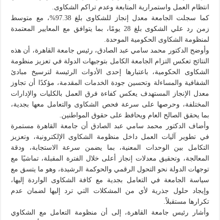
انتظام العمل واستمرارية المتابعة وعدم تراكم الشكاوى.
كما سجلت الجامعة معدل إنجاز للشكاوى بلغ 97.38%، مع متوسط
زمن رد علي الشكوى بلغ 28 يومًا، بما يتوافق مع المعايير المعتمدة
لمنظومة الشكاوى الحكومية الموحدة.
وأوضح الدكتور محمد سامي عبد الصادق، رئيس جامعة القاهرة، أن هذه
النتائج تعكس التزام الجامعة الكامل بتوجيهات الدولة في تعزيز منظومة
الشكاوى الحكومية، باعتبارها إحدى الأدوات الرئيسة لترسيخ مبادئ
الشفافية والمساءلة وتحسين جودة الخدمات المقدمة، مؤكدًا أن تجاوز
معدل الإنجاز المستهدف يعكس كفاءة فرق العمل بالكليات والإدارات
المختلفة، وحرصها على سرعة فحص الشكاوى والتعامل معها بجدية،
بما يحقق الصالح العام ويحافظ على حقوق المواطنين.
وأضاف الدكتور محمد سامي عبد الصادق أن جامعة القاهرة مستمرة
في تطوير آليات العمل داخل منظومة الشكاوى الإلكترونية، وتعزيز
التكامل بين الوحدات المعنية، بما يضمن سرعة الاستجابة، ودقة
المعالجة، وتحقيق معدلات إنجاز أعلى خلال الفترة المقبلة، تماشيًا مع
توجهات الدولة نحو التحول الرقمي والحوكمة الرشيدة، وهو ما يتسق مع
سياسة الجامعة في التعامل بجدية مع كافة الشكاوى الواردة إليها،
وإيجاد حلول جذرية لأي من المشكلات التي ترد إليها لضمان عدم
تكرارها مستقبلاً.
وأشار رئيس جامعة القاهرة، إلى أن منظومة التعامل مع الشكاوي