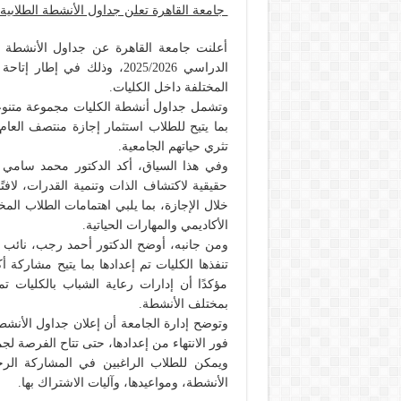
جامعة القاهرة تعلن جداول الأنشطة الطلابية
أعلنت جامعة القاهرة عن جداول الأنشطة ال
الدراسي 2025/2026، وذلك ف
المختلفة داخل الكليات.
وتشمل جداول أنشطة الكليات مجموعة متنوعة من
بما يتيح للطلاب استثمار إجازة منتصف العا
تثري حياتهم الجامعية.
وفي هذا السياق، أكد الدكتور محمد سامي ع
حقيقية لاكتشاف الذات وتنمية القدرات، لافتً
خلال الإجازة، بما يلبي اهتمامات الطلاب ال
الأكاديمي والمهارات الحياتية.
ومن جانبه، أوضح الدكتور أحمد رجب، نائب ر
تنفذها الكليات تم إعدادها بما يتيح مشاركة
مؤكدًا أن إدارات رعاية الشباب بالكليات 
بمختلف الأنشطة.
وتوضح إدارة الجامعة أن إعلان جداول الأنشط
فور الانتهاء من إعدادها، حتى تتاح الفرصة لج
ويمكن للطلاب الراغبين في المشاركة الرج
الأنشطة، ومواعيدها، وآليات الاشتراك بها.