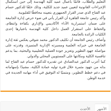
التعليم والطلاب، قائمًا بأعمال عميد كلية الهندسة إلى حين استكمال
الإجراءات القانونية لتعيين عميد جديد للكلية، وذلك خلفًا للدكتور حسام
عبد الفتاح الذي صدر القرار الجمهوري بتعيينه محافظًا للقليوبية.
وأكد رئيس جامعة القاهرة أن القرار يأتي في ضوء حرص إدارة الجامعة
على ضمان استمرارية الأداء الأكاديمي والإداري بكفاءة وانتظام،
والحفاظ على استقرار العمل داخل كلية الهندسة باعتبارها إحدى
الكليات الرائدة بالجامعة.
وأضاف رئيس الجامعة أن تكليف الدكتور محمد شوقي يعكس ثقة إدارة
الجامعة في خبراته العلمية ومسيرته الإدارية المتميزة، وقدرته على
مواصلة جهود التطوير وتعزيز جودة العملية التعليمية والبحثية، بما يدعم
تنافسية الكلية ومكانتها على المستويين المحلي والدولي.
كما أعرب الدكتور عبدالصادق عن تقديره للدكتور حسام عبد الفتاح لما
بذله من جهود مثمرة خلال فترة توليه عمادة الكلية، مشيدًا بإسهاماته
في دعم خطط التطوير، ومتمنيًا له التوفيق في أداء مهامه الجديدة في
خدمة الوطن.
الأشهر
الأحدث