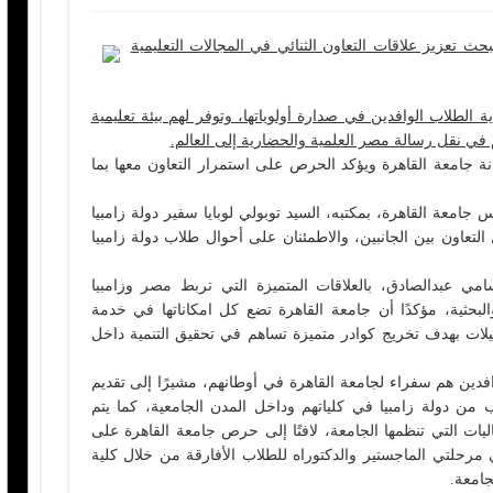
ث تعزيز علاقات التعاون الثنائي في المجالات التعليمية
الطلاب الوافدين في صدارة أولوياتها، وتوفر لهم بيئة تعليمية
رهم في نقل رسالة مصر العلمية والحضارية إلى العالم.
كانة جامعة القاهرة ويؤكد الحرص على استمرار التعاون معها بما
امعة القاهرة، بمكتبه، السيد توبولي لوبايا سفير دولة زامبيا
تعاون بين الجانبين، والاطمئنان على أحوال طلاب دولة زامبيا
مي عبدالصادق، بالعلاقات المتميزة التي تربط مصر وزامبيا
والبحثية، مؤكدًا أن جامعة القاهرة تضع كل امكاناتها في خدمة
هيلات بهدف تخريج كوادر متميزة تساهم في تحقيق التنمية داخل
فدين هم سفراء لجامعة القاهرة في أوطانهم، مشيرًا إلى تقديم
ب من دولة زامبيا في كلياتهم وداخل المدن الجامعية، كما يتم
ات التي تنظمها الجامعة، لافتًا إلى حرص جامعة القاهرة على
ي مرحلتي الماجستير والدكتوراه للطلاب الأفارقة من خلال كلية
جامعة.