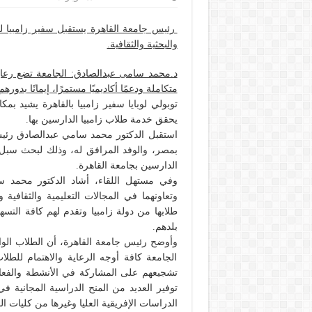
رئيس جامعة القاهرة يستقبل سفير زامبيا لبح
والبحثية والثقافية.
د.محمد سامى عبدالصادق: الجامعة تضع رعاية 
متكاملة ودعمًا أكاديميًا مستمرًا، إيمانًا بدو
توبولي لوبايا سفير زامبيا بالقاهرة يشيد بم
يحقق خدمة طلاب زامبيا الدارسين بها.
استقبل الدكتور محمد سامي عبدالصادق رئيس ج
بمصر، والوفد المرافق له، وذلك لبحث سبل ال
الدارسين بجامعة القاهرة.
وفي مستهل اللقاء، أشاد الدكتور محمد سا
وتعاونهما في المجالات التعليمية والثقافية 
طلابها من دولة زامبيا وتقدم لهم كافة التس
بلدهم.
وأوضح رئيس جامعة القاهرة، أن الطلاب الوا
الجامعة كافة أوجه الرعاية والاهتمام للطلا
تشجيعهم على المشاركة في الأنشطة والفعالي
توفير العديد من المنح الدراسية المجانية ف
الدراسات الإفريقية العليا وغيرها من كليات ال