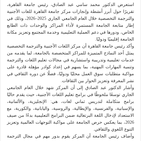
استعرض الدكتور محمد سامي عبد الصادق، رئيس جامعة القاهرة،
تقريرًا حول أبرز أنشطة وإنجازات مركز جامعة القاهرة للغات الأجنبية
والترجمة التخصصية خلال العام الجامعي الجاري 2025–2026، وذلك في
إطار متابعة الجامعة المستمرة لأداء المراكز والوحدات ذات الطابع
الخاص، ودورها في دعم العملية التعليمية وخدمة المجتمع وتعزيز مكانة
الجامعة إقليميًا ودوليًا.
وأكد رئيس جامعة القاهرة أن مركز اللغات الأجنبية والترجمة التخصصية
يمثل أحد النماذج المتميزة للمراكز المتخصصة بالجامعة، لما يقدمه من
خدمات تعليمية وتدريبية واستشارية في مجالات تعليم اللغات والترجمة
وتنمية المهارات المهنية، بما يسهم في إعداد كوادر مؤهلة قادرة على
مواكبة متطلبات سوق العمل محليًا ودوليًا، فضلًا عن دوره الثقافي في
نشر المعرفة وتعزيز الحوار بين الثقافات.
وأشار الدكتور عبد الصادق إلى أن المركز شهد خلال العام الجامعي
الجاري توسعًا ملحوظًا في برامج تعليم اللغات الأجنبية، حيث يقدم حاليًا
برامج متكاملة لتدريس ثماني لغات، هي: الإنجليزية، والألمانية،
والإسبانية، والفرنسية، والإيطالية، والروسية، واليابانية، والكورية، مع
الاستعداد لإدخال اللغة البرتغالية ضمن البرامج التعليمية بدءًا من صيف
2026، بما يعكس حرص الجامعة على مواكبة التوجهات العالمية وتعزيز
التنوع اللغوي والثقافي.
وأضاف رئيس الجامعة أن المركز يقوم بدور مهم في مجال الترجمة