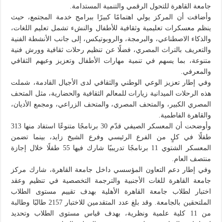
جامعة القاهرة للتحول الرقمي والتنمية المستدامة.
وأضافت أن المركز يولي اهتمامًا كبيرًا ببرامج خدمة المجتمع، حيث
ينظم معسكرات تعليمية وثقافية للأطفال والنشء تشمل تعليم اللغات،
والذكاء الاصطناعي، والبرمجة، والروبوتيكس، إلى جانب الأنشطة الفنية
والتعريف بالتراث المصري، فضلًا عن تنظيم رحلات ثقافية وورش فنية
متنوعة، بما يسهم في تنمية مهارات الأطفال وتعزيز وعيهم الثقافي
والمعرفي.
وفي إطار تعزيز الوعي الوطني والثقافي لدى الأجيال القادمة، شملت
هذه الرحلات الميدانية زيارات للمعالم الثقافية والحضارية، مثل المتحف
المصري الكبير، والمتحف المصري، والمتحف الزراعي، ومجمع الأديان،
والقاهرة الفاطمية.
وأوضحت أن المعسكر الصيفي قدّم 30 برنامجًا متنوعًا استفاد منها 313
طفلًا في كلٍ من الفرع الرئيسي وفرع الشيخ زايد، بينما تضمن
المعسكر الشتوي 11 برنامجًا تدريبيًا شارك فيها 55 طفلًا خلال إجازة
منتصف العام.
وفي إطار دعم التعاون المؤسسي داخل جامعة القاهرة، شارك مركز
جامعة القاهرة للغات الأجنبية والترجمة التخصصية في تنظيم وعقد
اختبار لطلاب جامعة القاهرة الأهلية بهدف تقييم مستوى الطلاب
الملتحقين بالجامعة. وقد بلغ عدد المتقدمين للاختبار 2157 طالبًا وطالبة
من 11 كلية علمية ونظرية، بهدف قياس مستوى الطلاب وتحديد