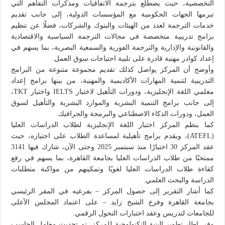
التخصصية، حيث يضطلع بترجمة الاتفاقيات ومذكرات التفاهم التي
تبرمها الجهات الحكومية مع المؤسسات الدولية، إلى جانب تقديم
خدمات الترجمة لعدد من الهيئات والبنوك والشركات، فضلًا عن تنظيم
برامج تدريبية متخصصة في مجالات الترجمة السياسية والاقتصادية
والقانونية والإدارية والترجمة الفورية والسمعية البصرية، بما يسهم في
إعداد كوادر مهنية قادرة على تلبية احتياجات سوق العمل.
وأوضح أن المركز يواصل كذلك تقديم مجموعة متنوعة من البرامج
التدريبية لتنمية المهارات الأكاديمية والمهنية، من بينها برامج إعداد
معلمي اللغة الإنجليزية، ودورات التأهيل لاختبار IELTS واختبار TKT،
إلى جانب برامج التنمية البشرية والموارد البشرية والتأهيل لسوق
العمل، ودورات الذكاء الاصطناعي والبرمجة والجرافيك.
كما ينظم المركز اختبار اللغة الإنجليزية لطلاب الدراسات العليا
(ATEFL)، ويقدم برامج تأهيلية لمساعدة الطلاب على اجتيازه، حيث
عقد المركز 30 اختبارًا منذ سبتمبر 2025 وحتى الآن، شارك فيها 3141
ممتحنًا من طلاب الدراسات العليا بجامعة القاهرة، بما يسهم في رفع
كفاءة طلاب الدراسات العليا لغويًا وتمكينهم من مواكبة متطلبات
الدراسة والبحث العلمي.
كما أشار التقرير إلى حصول المركز – بفرعيه في المقر الرئيسي
بجامعة القاهرة وفرع الشيخ زايد – على اعتماد المجلس الأعلى
للجامعات لتدريس وعقد اختبارات التحول الرقمي.
وفي إطار تطوير البنية التكنولوجية للمركز، تم تحديث معامل الحاسب