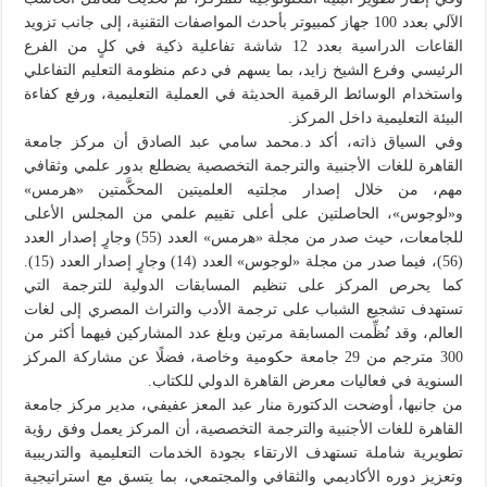
الآلي بعدد 100 جهاز كمبيوتر بأحدث المواصفات التقنية، إلى جانب تزويد
القاعات الدراسية بعدد 12 شاشة تفاعلية ذكية في كلٍ من الفرع
الرئيسي وفرع الشيخ زايد، بما يسهم في دعم منظومة التعليم التفاعلي
واستخدام الوسائط الرقمية الحديثة في العملية التعليمية، ورفع كفاءة
البيئة التعليمية داخل المركز.
وفي السياق ذاته، أكد د.محمد سامي عبد الصادق أن مركز جامعة
القاهرة للغات الأجنبية والترجمة التخصصية يضطلع بدور علمي وثقافي
مهم، من خلال إصدار مجلتيه العلميتين المحكَّمتين «هرمس»
و«لوجوس»، الحاصلتين على أعلى تقييم علمي من المجلس الأعلى
للجامعات، حيث صدر من مجلة «هرمس» العدد (55) وجارٍ إصدار العدد
(56)، فيما صدر من مجلة «لوجوس» العدد (14) وجارٍ إصدار العدد (15).
كما يحرص المركز على تنظيم المسابقات الدولية للترجمة التي
تستهدف تشجيع الشباب على ترجمة الأدب والتراث المصري إلى لغات
العالم، وقد نُظِّمت المسابقة مرتين وبلغ عدد المشاركين فيهما أكثر من
300 مترجم من 29 جامعة حكومية وخاصة، فضلًا عن مشاركة المركز
السنوية في فعاليات معرض القاهرة الدولي للكتاب.
من جانبها، أوضحت الدكتورة منار عبد المعز عفيفي، مدير مركز جامعة
القاهرة للغات الأجنبية والترجمة التخصصية، أن المركز يعمل وفق رؤية
تطويرية شاملة تستهدف الارتقاء بجودة الخدمات التعليمية والتدريبية
وتعزيز دوره الأكاديمي والثقافي والمجتمعي، بما يتسق مع استراتيجية