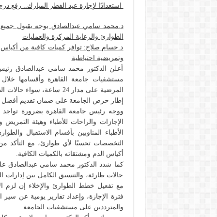
استعدادًا لإجازة عيد الفطر المبارك.. رفع د
د.محمد سامي عبدالصادق يوجه بقبول جميع 
الطوارئ والرعاية المركزة والعمليات
د.حسام صلاح: توافر كميات كافية من أكياس ا
وتمريضية احتياطية
أعلن الدكتور محمد سامي عبدالصادق رئيس 
مستشفيات جامعة القاهرة وأقسامها خلال ف
المرضية على مدار 24 ساعة، 
إطار حرص الجامعة على ضمان تقديم أفضل م
ووجه رئيس جامعة القاهرة بضرورة تواجد 
الإجازات والراحات للأطباء وهيئة التمريض و
الأطباء المناوبين بأقسام الاستقبال والطو
التخصصات تحسبًا لأي طوارئ، مع التأكد من 
أكياس الدم ومشتقاته بالكميات الكافية.
كما شدد الدكتور محمد سامي عبدالصادق على
حالات طارئة، والتنسيق الكامل بين إدارات 
مع تفعيل خطط الطوارئ والإخلاء إن لزم الأ
فترة الإجازة، وإعداد تقارير يومية عن سي
والمترددين على مستشفيات الجامعة.