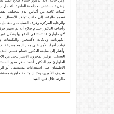
ومن جانبه، أكد الدكتور حسام صلاح عميد ك
جاهزية مستشفيات جامعة القاهرة للتعامل مع أ
كميات كافية من أكياس الدم لمختلف الفصا
تسمم طارئة، إلى جانب توافر الأمصال الل
والرعاية المركزة وغرف العمليات والمعامل و
وأضاف الدكتور حسام صلاح أنه تم تجهيز فرق ط
لأي طوارئ قد تستدعي الدفع بها بشكل فوري، 
الكهربائية، وتانكات الأكسجين، والتكييفات، 
تواجد أفراد الأمن على مدار اليوم وسرعة الإب
وأشار إلى متابعة الدكتور حسام حسني المدير 
العسلي، توفير المخزون الاستراتيجي من الا
الطوارئ مع الدكتور أحمد ماهر مدير المست
الاطمئنان على استعدادات مستشفى أبو الري
شريف الأنوري، وكذلك متابعة جاهزية مستشفى 
طارئة خلال فترة العيد.