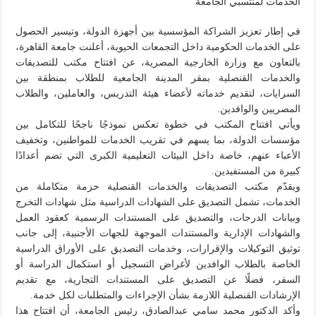
الخدمات لمنتسبي الجامعة
في إطار تعزيز الشراكة المؤسسية بين أجهزة الدولة، وتيسير الحصول
على الخدمات الحكومية داخل التجمعات الحيوية، أعلنت جامعة القاهرة،
بالتعاون مع وزارة الخارجية المصرية، عن افتتاح مكتب للتصديقات
والخدمات القنصلية بمقر المدينة الجامعية للطلاب بمنطقة بين
السرايات، لتقديم خدماته لأعضاء هيئة التدريس، والعاملين، والطلاب
المصريين والوافدين.
ويأتي افتتاح المكتب في خطوة تعكس نموذجًا ناجحًا للتكامل بين
مؤسسات الدولة، بما يسهم في تقريب الخدمات للمواطنين، وتخفيف
الأعباء عنهم، خاصة داخل البيئات التعليمية الكبرى التي تضم أعدادًا
كبيرة من المستفيدين.
ويقدّم مكتب التصديقات والخدمات القنصلية حزمة متكاملة من
الخدمات، تشمل التصديق على الشهادات الدراسية مثل شهادات التخرج
وبيانات الدرجات، والتصديق على المستندات الرسمية كعقود العمل
والشهادات الإدارية والمستندات الموجهة للجهات الأجنبية، إلى جانب
توثيق التوكيلات والإقرارات، وخدمات التصديق على الأوراق الدراسية
الخاصة بالطلاب الوافدين لأغراض التسجيل أو استكمال الدراسة أو
السفر، فضلًا عن التصديق على المستندات التجارية، مع تقديم
الإرشادات القنصلية اللازمة بشأن الإجراءات والمتطلبات لكل خدمة.
وأكد الدكتور محمد سامي عبدالصادق، رئيس الجامعة، أن افتتاح هذا