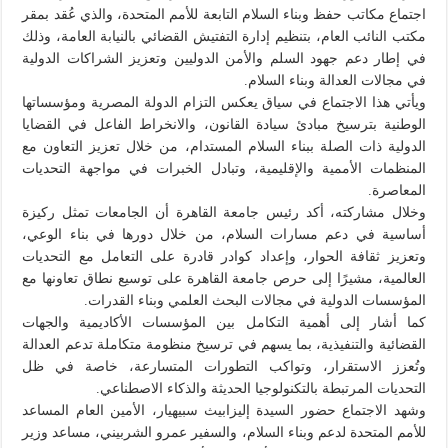
اجتماع مكاتب حفظ وبناء السلام التابعة للأمم المتحدة، والذي عُقد بمقر
مكتب النائب العام، بتنظيم إدارة التفتيش القضائي بالنيابة العامة، وذلك
في إطار دعم جهود السلم والأمن الدوليين وتعزيز الشراكات الدولية
في مجالات العدالة وبناء السلام.
ويأتي هذا الاجتماع في سياق يعكس التزام الدولة المصرية ومؤسساتها
الوطنية بترسيخ مبادئ سيادة القانون، والانخراط الفاعل في القضايا
الدولية ذات الصلة ببناء السلام المستدام، من خلال تعزيز التعاون مع
المنظمات الأممية والإقليمية، وتبادل الخبرات في مواجهة التحديات
المعاصرة.
وخلال مشاركته، أكد رئيس جامعة القاهرة أن الجامعات تمثل ركيزة
أساسية في دعم مسارات السلام، من خلال دورها في بناء الوعي،
وتعزيز ثقافة الحوار، وإعداد كوادر قادرة على التعامل مع التحديات
العالمية، مشيرًا إلى حرص جامعة القاهرة على توسيع نطاق تعاونها مع
المؤسسات الدولية في مجالات البحث العلمي وبناء القدرات.
كما أشار إلى أهمية التكامل بين المؤسسات الأكاديمية والجهات
القضائية والتنفيذية، بما يسهم في ترسيخ منظومة متكاملة تدعم العدالة
وتُعزز الاستقرار، وتواكب التطورات المتسارعة، خاصة في ظل
التحديات المرتبطة بالتكنولوجيا الحديثة والذكاء الاصطناعي.
وشهد الاجتماع حضور السيدة إليزابيث سبيهيار، الأمين العام المساعد
للأمم المتحدة لدعم وبناء السلام، والسفير عمرو الشربيني، مساعد وزير