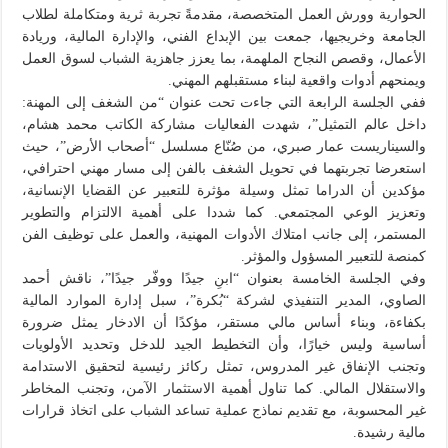
الحوارية وورش العمل المتخصصة، مقدمةً تجربة ثرية ومتكاملة لطلاب
الجامعة وخريجيها، جمعت بين الإبداع الفني، والإدارة المالية، وريادة
الأعمال، وقصص النجاح الملهمة، بما يعزز جاهزية الشباب لسوق العمل
ويمنحهم أدوات واقعية لبناء مستقبلهم المهني.
ففي الجلسة الرابعة التي جاءت تحت عنوان “من الشغف إلى المهنة:
داخل عالم التمثيل”، شهدت الفعاليات مشاركة الكاتب محمد هشام،
والسيناريست عمار صبري، من صُنّاع مسلسل “أصحاب الأرض”، حيث
استعرضا تجربتهما في تحويل الشغف بالفن إلى مسار مهني احترافي،
مؤكدين أن الدراما تمثل وسيلة مؤثرة للتعبير عن القضايا الإنسانية،
وتعزيز الوعي المجتمعي. كما شددا على أهمية الالتزام والتطوير
المستمر، إلى جانب امتلاك الأدوات المهنية، والعمل على توظيف الفن
كمنصة للتعبير المسؤول والمؤثر.
وفي الجلسة الخامسة بعنوان “ابنِ جيدًا ووفّر جيدًا”، ناقش أحمد
الصاوي، المدير التنفيذي لشركة “بُكرة”، سبل إدارة الموارد المالية
بكفاءة، وبناء أساس مالي مستقر، مؤكدًا أن الادخار يمثل ضرورة
أساسية وليس خيارًا، وأن التخطيط الجيد للدخل وتحديد الأولويات
وتجنب الإنفاق غير المدروس، تمثل ركائز رئيسية لتحقيق الاستدامة
والاستقلال المالي. كما تناول أهمية الاستثمار الآمن، وتجنب المخاطر
غير المحسوبة، مع تقديم نماذج عملية تساعد الشباب على اتخاذ قرارات
مالية رشيدة.