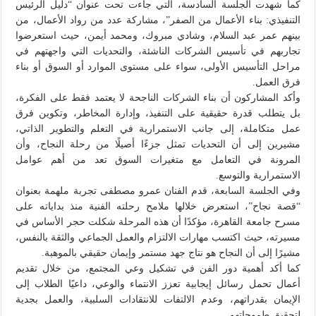
كما شهدت الجلسة السادسة، التي جاءت تحت عنوان “دليل الرئيس
التنفيذي: بناء الأعمال من الصفر”، مشاركة عدد من رواد الأعمال، من
بينهم عمر عبد السلام، وشادي مبروك، ومحمد أيمن، حيث استعرضوا
تجاربهم في تأسيس الشركات الناشئة، والتحديات التي واجهتهم في
مراحل التأسيس الأولى، سواء على مستوى الموارد أو السوق أو بناء
فرق العمل.
وأكد المشاركون أن بناء الشركات الناجحة لا يعتمد فقط على الفكرة،
بل يتطلب قدرة حقيقية على التنفيذ، وإدارة المخاطر، وتكوين فرق
عمل متكاملة، إلى جانب الاستمرارية في التعلم والتطوير الذاتي،
مشيرين إلى أن التحديات تمثل جزءًا أصيلًا من رحلة النجاح، وأن
المرونة في التعامل مع متغيرات السوق تعد من أهم عوامل
الاستمرارية والتوسع.
وفي الجلسة السابعة، قدم الفنان عمرو مصطفى تجربة ملهمة بعنوان
“قصة نجاح”، استعرض خلالها ملامح رحلته الفنية منذ بداياته على
مسرح جامعة القاهرة، مؤكدًا أن هذه المرحلة شكلت حجر الأساس في
مسيرته، حيث اكتسب مهارات الالتزام والعمل الجماعي والثقة بالنفس،
مشيرًا إلى أن النجاح هو نتاج جهد مستمر وإيمان حقيقي بالموهبة.
كما أكد أهمية دور الفن في تشكيل وعي المجتمع، من خلال تقديم
أعمال تحمل رسائل إيجابية تعزز الانتماء والوعي، داعيًا الطلاب إلى
الإيمان بقدراتهم، وعدم الالتفات للانتقادات السلبية، والعمل بجدية
لتحقيق طموحاتهم.