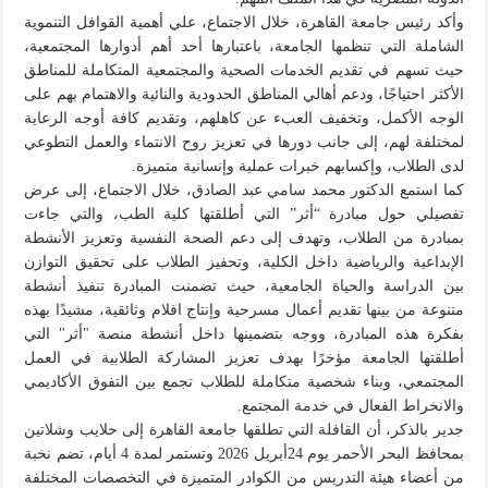
وأكد رئيس جامعة القاهرة، خلال الاجتماع، علي أهمية القوافل التنموية
الشاملة التي تنظمها الجامعة، باعتبارها أحد أهم أدوارها المجتمعية،
حيث تسهم في تقديم الخدمات الصحية والمجتمعية المتكاملة للمناطق
الأكثر احتياجًا، ودعم أهالي المناطق الحدودية والنائية والاهتمام بهم على
الوجه الأكمل، وتخفيف العبء عن كاهلهم، وتقديم كافة أوجه الرعاية
لمختلفة لهم، إلى جانب دورها في تعزيز روح الانتماء والعمل التطوعي
لدى الطلاب، وإكسابهم خبرات عملية وإنسانية متميزة.
كما استمع الدكتور محمد سامي عبد الصادق، خلال الاجتماع، إلى عرض
تفصيلي حول مبادرة “أثر” التي أطلقتها كلية الطب، والتي جاءت
بمبادرة من الطلاب، وتهدف إلى دعم الصحة النفسية وتعزيز الأنشطة
الإبداعية والرياضية داخل الكلية، وتحفيز الطلاب على تحقيق التوازن
بين الدراسة والحياة الجامعية، حيث تضمنت المبادرة تنفيذ أنشطة
متنوعة من بينها تقديم أعمال مسرحية وإنتاج افلام وثائقية، مشيدًا بهذه
بفكرة هذه المبادرة، ووجه بتضمينها داخل أنشطة منصة "أثر" التي
أطلقتها الجامعة مؤخرًا بهدف تعزيز المشاركة الطلابية في العمل
المجتمعي، وبناء شخصية متكاملة للطلاب تجمع بين التفوق الأكاديمي
والانخراط الفعال في خدمة المجتمع.
جدير بالذكر، أن القافلة التي تطلقها جامعة القاهرة إلى حلايب وشلاتين
بمحافظ البحر الأحمر يوم 24أبريل 2026 وتستمر لمدة 4 أيام، تضم نخبة
من أعضاء هيئة التدريس من الكوادر المتميزة في التخصصات المختلفة