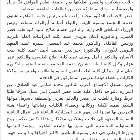
حلايب وشلاتين، والمقرر انطلاقها يوم الجمعة القادم الموافق 24 ابريل
ولمدة 4 أيام، وذلك بمشاركة عدد من قطاعات الجامعة المختلفة.
حضر الاجتماع، الدكتور محمد رفعت نائب رئيس جامعة القاهرة لشئون
خدمة المجتمع وتنمية البيئة، واللواء أسامة أبوالوفا، مساعد رئيس
الوزراء للمناطق الحدودية، والدكتور حسام صلاح عميد كلية طب قصر
العيني، والدكتورة ايمان هريدي عميد كلية الدراسات العليا للتربية
ورئيس القافلة، والدكتور محمد عبد المعطي سمره عميد المعهد
القومي للأورام، والدكتورة جيرالدين محمد أحمد عميد كلية طب
الأسنان، والدكتورة أمل يوسف عميد كلية العلاج الطبيعي، والدكتور عمر
عزام وكيل كلية الطب لشئون خدمة المجتمع وتنمية البيئة، والدكتورة
حنان مبارك وكيل كلية الطب لشئون التعليم والطلاب، ولفيف من وكلاء
الكليات وأعضاء هيئة التدريس المشاركين في القافلة.
وفي مستهل الاجتماع، أعرب الدكتور محمد سامي عبد الصادق، عن
اعتزازه بالتواجد داخل كلية طب قصر العيني التي تمثل صرحًا طبيًا
عريقًا ومنارة للطب في مصر والعالم العربي والمنطقة بأسرها، موجّهًا
الشكر لعميد الكلية ووكلائها ولعمداء الكليات وقياداتها واعضاء هيئة
التدريس بها تقديرًا لحرصهم على المشاركة الفاعلة في أعمال القافلة
التنموية المتجهة إلى حلايب وشلاتين، مؤكدًا أن هذا التكاتف يعكس روح
المسئولية المجتمعية التي تتميز بها جامعة القاهرة، ويجسد التزامها
بدورها الوطني في دعم وتنمية المناطق الأكثر احتياجًا بما يدعم جهود
الدولة المصرية في هذا الملف المهم.