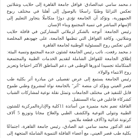
د.محمد سامي عبدالصادق: قوافل جامعة القاهرة إلى حلايب وشلاتين
تعكس التزامًا وطنيًا راسخًا بالوصول إلى أهلنا في مختلف ربوع
الجمهورية، وتؤكد أن الجامعة تؤدي دورًا متكاملًا يتجاوز التعليم إلى
الإسهام المباشر في تنمية المجتمع وبناء الإنسان.
رئيس الجامعة: أتوجه بالشكر لزملائي المشاركين في قافلة حلايب
وشلاتين، وكافة القوافل التي تنظمها الجامعة، على جهودهم المخلصة
التي تعكس روح المسئولية الوطنية لجامعة القاهرة
د.محمد رفعت، نائب رئيس الجامعة لشئون خدمة المجتمع وتنمية البيئة:
إطلاق الجامعة للقوافل الشاملة لتقديم الخدمات الطبية والمجتمعية
المتكاملة تجسيدا لدورها الوطنى فى دعم المناطق الأكثر احتياجا وتعزيز
روح الانتماء والولاء.
رئيس الجامعة يستمع إلى عرض تفصيلى عن مبادرة أثر بكلية طب
قصر العيني ويؤكد ان منصة "أثر" بالجامعة نواة لمشروع وطني طموح
قابل للتنفيذ فى مختلف الجامعات وتمثل نقلة نوعية لمشاركات الشباب
كشركاء فاعلين في بناء المستقبل.
القافلة تضم نخبة متميزة من أساتذة 11كلية والإدارةالمركزية للشئون
الطبية وتتولى التوعية والكشف الطبي والعلاج مجانا وتوزيع 5 آلاف
كرتونة غذائية و3آلاف قطعة ملابس.
عقد الدكتور محمد سامي عبد الصادق، رئيس جامعة القاهرة، اجتماعًا
بكلية طب قصر العيني، مع أعضاء القافلة التنموية الشاملة المتجهة إلى