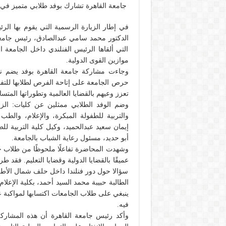
جامعة القاهرة تشارك بوفد طلابي متميز في م
في إطار الزيارة الرسمية التي يقوم بها ال
الدكتور محمد سامي عبدالصادق، رئيس جامع
التي ألقاها الرئيس الفنلندي داخل الجامعة الأ
موازين القوى الدولية.
حرص الجامعة على إتاحة الفرص لطلابها للتفا
تعزز وعيهم بالقضايا العالمية وتطوراتها المتسا
وضم الوفد الطلابي ممثلين عن كليات: الزراع
والتربية للطفولة المبكرة، والإعلام، والط
إيمان سعيد عبدالحميد، وكيل كلية التربية للط
أبو حديد، مسئول رعاية الشباب بالجامعة.
وشهدت المحاضرة تفاعلًا ملحوظًا من طلاب 
عميقًا بالقضايا الدولية وقضايا التعليم. فقد 
سؤالا حول دور فنلندا داخل حلف شمال الأطلس
الطالبة حبيبة محمد السيد أحمد، بكلية الإعلام
ينبغي على طلاب الجامعات اكتسابها لمواكبة عا
فيه.
وأكد رئيس جامعة القاهرة أن هذه المشاركة