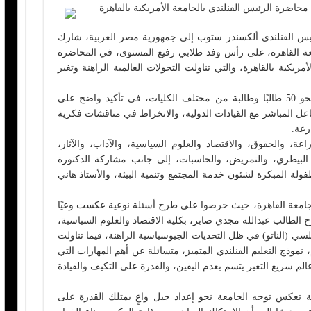
حاضرة الرئيس الفنلندي بالجامعة الأمريكية بالقاهرة
رئيس الفنلندي ألكسندر ستوب إلى جمهورية مصر العربية، شارك
ة القاهرة، على رأس وفد طلابي رفيع المستوى، في المحاضرة
مريكية بالقاهرة، والتي تناولت التحولات العالمية الراهنة وتغير
وجاءت مشاركة جامعة القاهرة بوفد يضم نحو 50 طالبًا وطالبة من مختلف الكليات، في تأكيد واضح على
عل المباشر مع القيادات الدولية، والانخراط في مناقشات فكرية
رعة.
ة، والحقوق، والاقتصاد والعلوم السياسية، والآداب، والآثار،
ب البيطري، والتمريض، والحاسبات، إلى جانب مشاركة الدكتورة
فولة المبكرة لشئون خدمة المجتمع وتنمية البيئة، والأستاذ هاني
جامعة القاهرة، حيث حرصوا على طرح أسئلة نوعية عكست وعيًا
طرح الطالب عبدالله مجدي صابر، بكلية الاقتصاد والعلوم السياسية،
ي (الناتو) في ظل التحديات الجيوسياسية الراهنة، فيما تناولت
، نموذج التعليم الفنلندي المتميز، متسائلة عن أهم المهارات التي
لم سريع التغير يتسم بعدم اليقين، والقدرة على التكيف والقيادة
 تعكس توجه الجامعة نحو إعداد جيل واعٍ يمتلك القدرة على