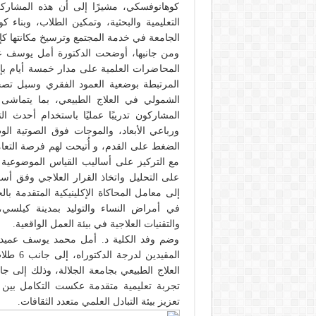
كوهانوفسكي، مشيرًا إلى أن هذه المشاركة 
التعليمية والبحثية، وتمكين الطلاب، وبناء 
الجامعة في خدمة المجتمع وترسيخ مكانتها كإحدى
ومن جانبها، أوضحت الدكتورة أمل يوسف عم
المرتبطة بوضعية العمود الفقري وسبل تصحيح
الشمولي في العلاج الطبيعي، بما يتماشى 
المشاركون تدريبًا عمليًا باستخدام أحدث 
ورباعي الأبعاد، والموجات فوق الصوتية ال
الضغط على القدم، و أُتيحت لهم فرصة التعامل
مع التركيز على أساليب القياس الموضوعية و
على التحليل واتخاذ القرار العلاجي وفق أس
إلى معامل المحاكاة الإكلينيكية المتقدمة ب
في أمراض النساء والتوليد بمدينة كيلسي
والتقنيات العلاجية في بيئة العمل الواقعية.
وضم وفد الكلية د. أمل محمد يوسف عميدة 
المقيدي
العلاج الطبيعي بجامعة الجلالة، وذلك إلى ج
تجربة تعليمية متقدمة عكست التكامل بين ا
تعزيز بيئة التبادل العلمي متعدد الثقافات.