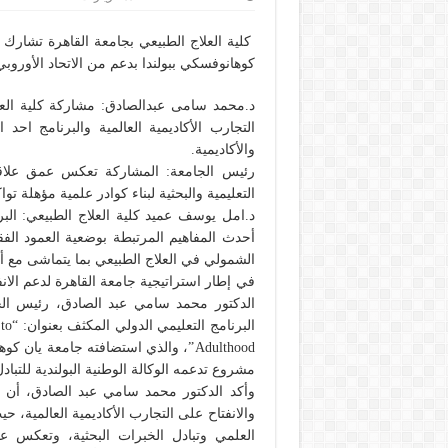
كلية العلاج الطبيعي بجامعة القاهرة تشارك 
كوهانوفسكي ببولندا بدعم من الاتحاد الأوروبي
د.محمد سامى عبدالصادق: مشاركة كلية العلا
التجارب الأكاديمية العالمية والبرنامج احد 
والأكاديمية.
رئيس الجامعة: المشاركة تعكس عمق علاقاته
التعليمية والبحثية لبناء كوادر علمية مؤهلة تو
د.امل يوسف عميد كلية العلاج الطبيعي: ال
أحدث المفاهيم المرتبطة بوضعية العمود الف
الشمولي في العلاج الطبيعي بما يتماشى مع أح
في إطار استراتيجية جامعة القاهرة لدعم الانف
الدكتور محمد سامي عبد الصادق، رئيس الج
البر
Adulthood”، والذي استضافته جامعة يا
مشروع تدعمه الوكالة الوطنية البولندية للتباد
وأكد الدكتور محمد سامي عبد الصادق، أن ه
والانفتاح على التجارب الأكاديمية العالمية، ح
العلمي وتبادل الخبرات البحثية، وتعكس عم