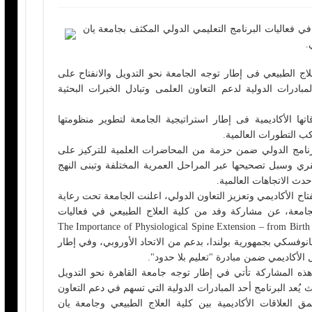
في فعاليات البرنامج التعليمي الدولي المكثف بجامعة يان
.
ج الطبيعي فى إطار توجه الجامعة نحو التدويل والانفتاح على
المبادرات الدولية لدعم التعاون العلمى وتبادل الخبرات البحثية
ا الأكاديمية فى إطار استراتيجية الجامعة لتطوير منظومتها
اكب التطورات العالمية.
برنامج الدولي ضمن حزمة من المحاضرات العلمية للتركيز على
قري وسبل تصحيحها عبر المراحل العمرية المختلفة وتبنى النهج
دث الاتجاهات العالمية.
تاح الأكاديمي وتعزيز التعاون الدولي، اعلنت الجامعة تحت رعاية
امعة، عن مشاركة وفد من كلية العلاج الطبيعي في فعاليات
نامج التعليمي الدولي المكثف بعنوان: “The Importance of Physiological Spine Extension – from Birth to
ن كوهانوفسكي بجمهورية بولندا، بدعم من الاتحاد الأوروبي، وفي إطار
ل الأكاديمي ضمن مبادرة "تعليم بلا حدود".
ذه المشاركة تأتي في إطار توجه جامعة القاهرة نحو التدويل
يث يُعد البرنامج أحد المبادرات الدولية التي تسهم في دعم التعاون
ق العلاقات الأكاديمية بين كلية العلاج الطبيعي وجامعة يان