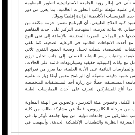
تأتي في إطار رؤية الجامعة الاستراتيجية لتطوير المنظومة
كوادر علمية مؤهلة تواكب التطورات العالمية، بما يعزز من دور
 المؤسسات الأكاديمية الرائدة إقليميًا ودوليًا.
يد كلية العلاج الطبيعي، أن البرنامج تضمن حزمة مكثفة من
المحاضرات العلمية على مدار خمسة أيام بإجمالي 40 ساعة تدريبية، استهدفت التركيز على أحدث المفاهيم
ها عبر المراحل العمرية المختلفة، بالإضافة إلى تبني النهج
مع أحدث الاتجاهات العالمية في الرعاية الصحية، كما تلقى
التقنيات التشخيصية، شملت تحليل وضعية العمود الفقري ثلاثي
وظيفية، وتقنيات رسم النشاط العضلي، إلى جانب تحليل توزيع
 مع بيانات إكلينيكية حقيقية وسيناريوهات قائمة على الحالات،
الممارسات القائمة على الأدلة العلمية، بما يعزز من قدراتهم
س علمية دقيقة، مضيفًة أن البرنامج تضمن أيضًا زيارات علمية
الجامعة المستضيفة، فضلًا عن زيارة أحد المستشفيات المتخصصة
، بما أتاح للمشاركين التعرف على أحدث الممارسات الطبية
الكلية، وعضوين هيئة التدريس، وعضوين من الهيئة المعاونة
ن لدرجة الدكتوراه، إلى جانب 6 طلاب من مرحلة البكالوريوس، فضلًا عن مشاركة طالب من كلية
انب مشاركين من جامعات دولية، من بينها جامعة بأوكرانيا، في
لمعرفة النظرية والتطبيقات الإكلينيكية الحديثة، وأسهمت في