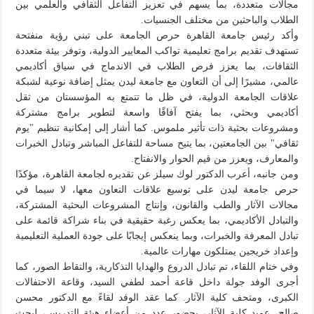
مجالات متعددة، بما يسهم في تعزيز التفاعل الثقافي والعلمي بين
الطلاب والباحثين من مختلف الجنسيات.
وأكد رئيس جامعة القاهرة حرص الجامعة على تبني رؤية منفتحة
تستهدف تقديم برامج تعليمية تواكب المعايير الدولية، وتوفر بيئة متعددة
الثقافات، بما يعزز فرص الطلاب في الاندماج في سياق أكاديمي
عالمي، مشيرًا إلى أن التعاون مع جامعة ليدن يمثل إضافة نوعية لشبكة
علاقات الجامعة الدولية، في ظل ما تتمتع به المؤسستان من ثقل
أكاديمي وبحثي، بما يفتح آفاقًا واسعة لتطوير برامج مشتركة
ومشروعات بحثية ذات تأثير ملموس. كما أشار إلى إمكانية تنظيم "يوم
ثقافي" بين الجامعتين، بما يتيح مساحة للتفاعل المباشر وتبادل الخبرات
والمعارف، ويعزز من قيم الحوار والانفتاح.
ومن جانبه، أعرب الدكتور لوك سيلز عن تقديره لجامعة القاهرة، مؤكدًا
حرص جامعة ليدن على توسيع علاقات التعاون معها، لا سيما في
مجالات الآثار والطب والقانون، وإنتاج المشروعات البحثية المشتركة،
والتبادل الأكاديمي، بما يعكس رغبة حقيقية في بناء شراكة قائمة على
تبادل المعرفة والخبرات، وبما ينعكس إيجابًا على جودة العملية التعليمية
وإعداد خريجين يمتلكون مهارات عالمية.
وفي ختام اللقاء، تم تبادل الدروع والهدايا التذكارية، والتقاط الصور، كما
أجرى الوفد جولة داخل قاعة أحمد لطفي السيد، وقاعة الاحتفالات
الكبرى، ومتحف كلية الآثار. كما عقد الوفد لقاءً مع الدكتور محسن
صالح، عميد كلية الآثار، بحضور عدد من أعضاء هيئة التدريس، لبحث