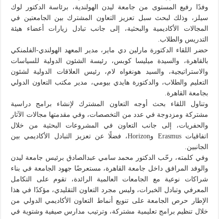
وفدًا رفيع المستوى من جامعة ليدن الهولندية، برئاسة الدكتور لوك
سيلز، وذلك لبحث سبل تعزيز التعاون المشترك بين الجامعتين في
المجالات الأكاديمية والبحثية، إلى جانب تبادل زيارات أعضاء هيئة
التدريس والطلاب.
حضر اللقاء الدكتورة مارلين دي ماير، مدير المعهد الهولندي-الفلمنكي
بالقاهرة، والسيدة ميليسا كوبس، رئيسة الشئون الدولية للسياسات
والاستراتيجية، والسيد هونغواه لام، رئيس العلاقات الدولية لشئون
التعليم والطلاب، والدكتورة هايدي بيومي، مدير مكتب التعاون الدولي
بجامعة القاهرة.
وتناول اللقاء بحث أوجه التعاون المشترك لإنشاء برامج دراسية
مشتركة ومزدوجة في عدد من التخصصات، وفي مقدمتها مجالات الآثار
والحفريات، إلى جانب التعاون في المشروعات البحثية من خلال
اتفاقيات Erasmus وHorizon، فضلًا عن تعزيز التبادل الأكاديمي بين
الجانبين.
وفي كلمته، رحّب الدكتور محمد سامي عبدالصادق برئيس جامعة ليدن
والوفد المرافق داخل جامعة القاهرة، مستعرضًا جهود الجامعة في بناء
شراكات نوعية مع الجامعات العالمية الرائدة، تقوم على التكامل
المعرفي وتبادل الخبرات، وليس مجرد التعاون التقليدي، مؤكدًا في هذا
الإطار حرص الجامعة على تنويع أنماط التعاون الأكاديمي الدولي من
خلال تنظيم برامج تعليمية مشتركة، وترتيب مدارس صيفية وشتوية في