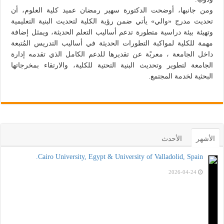
ومن جانبها، أوضحت الدكتورة سهير رمضان عميد كلية العلوم، أن
تحديث مدرج «والي» يأتي ضمن رؤية الكلية لتحديث البنية التعليمية
وتهيئة بيئة دراسية متطورة تدعم أساليب التعلم الحديثة، ويمثل إضافة
مهمة للكلية لمواكبة التطورات الحديثة في أساليب التدريس المُتبعة
داخل الجامعة ، معربًة عن تقديرها للدعم الكامل الذي تقدمه إدارة
الجامعة لتطوير وتحديث البنية التحتية للكلية، والارتقاء بمخرجاتها
البحثية لخدمة المجتمع.
الأشهر
الأحدث
Cairo University, Egypt & University of Valladolid, Spain.
2026-04-24