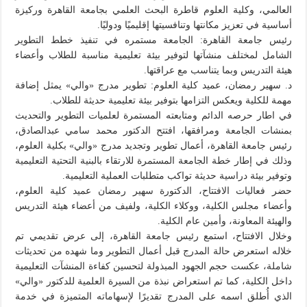
العالمي، وكلية العلوم قاطرة البحث العلمي بجامعة القاهرة وركيزة
أساسية في تعزيز مكانتها وتنافسيتها إقليميًا ودوليًا.
رئيس جامعة القاهرة: الجامعة مستمره في تنفيذ خطط التطوير
الشامل لمختلف منشآتها لتوفير بيئة تعليمية مناسبة للطلاب وأعضاء
هيئة التدريس وبما يتناسب مع عراقتها.
د. سهير رمضان، عميد كلية العلوم: تطوير مدرج «والي» يمثل إضافة
مهمة للكلية ويعكس التزامها بتوفير بيئة تعليمية حديثة للطلاب.
في اطار حرصه الدائم ومتابعته المستمرة لعلميات التطوير والتحديث
بمنشات الجامعة ومرافقها، افتتح الدكتور محمد سامي عبدالصادق،
رئيس جامعة القاهرة، أعمال تطوير وتجديد مدرج «والي» بكلية العلوم،
وذلك في إطار خطة الجامعة المستمرة للارتقاء بالبنية التحتية التعليمية
وتوفير بيئة دراسية حديثة تواكب متطلبات العملية التعليمية.
حضر فعاليات الافتتاح، الدكتورة سهير رمضان عميد كلية العلوم،
وأعضاء مجلس الكلية، ووكلاء الكلية، ولفيف من أعضاء هيئة التدريس
والهيئة المعاونة، وأمين عام الكلية.
وخلال الافتتاح، استمع رئيس جامعة القاهرة، إلى عرض تقديمي تم
خلاله استعرض حالة المدرج قبل أعمال التطوير وما شهده من تحديثات
شاملة، عكست حجم الجهود المبذولة لتحسين كفاءة المنشآت التعليمية
داخل الكلية، كما تم استعراض نبذة من السيرة العلمية للدكتور «والي»
الذي أُطلق اسمه على المدرج تقديرًا لإسهاماته المتميزة في خدمة