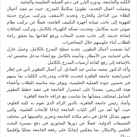
الكلية والجامعة، ودوره البارز في دعم العملية التعليمية والبحثية.
وشملت أعمال التجديد، تطويرًا متكاملًا للمدرج، حيث تم تنفيذ أعمال
الطلاء من الداخل والخارج، وتجديد الأسقف، وتركيب مراوح حديثة
للتهوية إلى جانب صيانة أجهزة التكييف القائمة، فضلًا عن تركيب نظام
صوتي جديد متكامل، وتحديث شبكة الكهرباء بالكامل، وتركيب كشافات
إضاءة حديثة، إلى جانب تجديد البنجات ورفع كفاءتها بما يحقق راحة
للطلاب أثناء جلوسهم خلال المحاضرات.
كما تضمنت أعمال التطوير، تجديد سطح المدرج بالكامل، وعمل عازل
مائي لحمايته من الأمطار، وتأمينه بالكامل مع إنشاء مدخل مخصص له،
بالإضافة إلى رفع كفاءة أرضيات المدرج بالكامل.
وأكد الدكتور محمد سامي عبد الصادق، أن أعمال التطوير تأتي في إطار
استراتيجية جامعة القاهرة لتحديث قاعات ومدرجات الكليات بما يسهم
في تحسين جودة العملية التعليمية، ويوفر بيئة مناسبة للطلاب وأعضاء
هيئة التدريس، مشددًا على استمرار الجامعة في تنفيذ خطط التطوير
الشامل لمختلف منشآتها بما يتناسب مع عراقة جامعة القاهرة.
وأشاد رئيس جامعة القاهرة، بالدور الرائد الذي تقوم به كلية العلوم،
حيث أنها تُعد من أكثر كليات الجامعة إنتاجًا للأبحاث العلمية، والتي
تسهم بشكل فاعل في دعم مكانة الجامعة وتعزيز تنافسيتها في مختلف
التصنيفات الدولية، فضلًا عن دورها المحوري في دفع مسيرة البحث
العلمي والابتكار، بما ينعكس إيجابيًا على رفعة الجامعة محليًا وإقليميًا
ودوليًا.