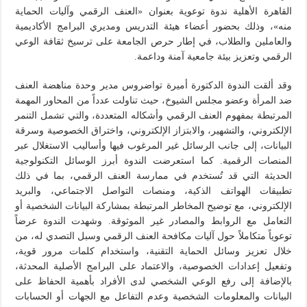
القاهرة الأهلية ندوة توعوية بعنوان «العنف الرقمي وآليات الحماية
منه»، وذلك بحضور أعضاء هيئة التدريس ومديري البرامج الأكاديمية
والعاملين والطلاب، في إطار حرص الجامعة على ترسيخ ثقافة الوعي
الرقمي وتعزيز بيئة جامعية آمنة وداعمة.
وقد ألقت الندوة الدكتورة أميرة تواضروس مدير وحدة مناهضة العنف
ضد المرأة وعضو مجلس الشيوخ، حيث تناولت عدداً من المحاور المهمة
المرتبطة بمفهوم العنف الرقمي وأشكاله المتعددة، والتي تشمل التنمر
الإلكتروني، والتشهير، والابتزاز الإلكتروني، واختراق الخصوصية وسرقة
البيانات، إلى جانب الرسائل غير المرغوب فيها وأساليب الاستغلال عبر
المنصات الرقمية. كما استعرضت الندوة أبرز الوسائل التكنولوجية
الحديثة التي قد تُستخدم في ممارسة العنف الرقمي، بما في ذلك
تطبيقات الهواتف الذكية، ومنصات التواصل الاجتماعي، والبريد
الإلكتروني، مع توضيح المخاطر المرتبطة بمشاركة البيانات الشخصية أو
التعامل مع الروابط والمصادر غير الموثوقة. وشهدت الندوة عرضاً
توعوياً متكاملاً حول آليات مكافحة العنف الرقمي وسبل التصدي له، من
خلال تعزيز وسائل الحماية التقنية، واستخدام كلمات مرور قوية،
وتفعيل إعدادات الخصوصية، والاعتماد على البرامج الأصلية المحدثة،
بالإضافة إلى رفع الوعي الشخصي لدى الأفراد بأهمية الحفاظ على
البيانات والمعلومات الشخصية وعدم التفاعل مع الجهات أو الحسابات