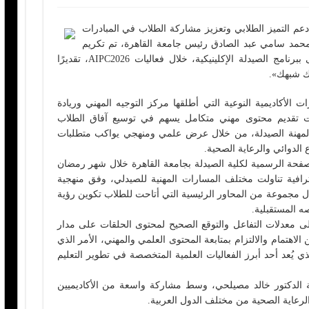
م التميز الطلابي وتعزيز مشاركة الطلاب في المبادرات
تور محمد سامي عبد الصادق رئيس جامعة القاهرة، تم تكريم
الطالب يوسف تامر، الطالب بالفرقة الأولى ببرنامج الصيدلة الإكلينيكية، خلال فعاليات AIPC2026، تقديرًا
رك شبهك».
الأكاديمية النوعية التي أطلقها مركز التوجيه المهني وريادة
لصيدلة (FOPCC)، واستهدفت تقديم محتوى مهني متكامل يسهم في توسيع آفاق الطلاب
ة لمهنة الصيدلة، من خلال عرض علمي ومنهجي يواكب متطلبات
لدوائي والرعاية الصحية.
حة الرسمية لكلية الصيدلة بجامعة القاهرة خلال شهر رمضان
افية تناولت مختلف المسارات المهنية للصيدلي، وفق منهجية
 مجموعة من المحاور الرئيسية التي أتاحت للطلاب تكوين رؤية
 المستقبلية.
 معدلات التفاعل والتوقع الصحيح لمحتوى الحلقات على مدار
اهتمام والالتزام بمتابعة المحتوى العلمي والمهني، الأمر الذي
ذي يُعد أحد أبرز الفعاليات العلمية المتخصصة في تطوير التعليم
ة الدكتور خالد مصيلحي، وسط مشاركة واسعة من الأكاديميين
رعاية الصحية من مختلف الدول العربية.