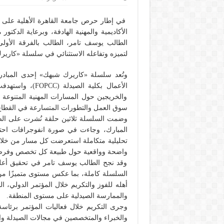
في إطار حرص جامعة القاهرة الأهلية على دع
الأكاديمية والمهنية الهادفة، وبرعاية الدك
لتميزه وتفاعله الاستثنائي في سلسلة «كاري
وتُعد سلسلة «كاريرك شبهك» إحدى المبادرات 
الأعمال بكلية ا
والخريجين حول المسارات المهنية المتنوع
سوق العمل والتطورات المتسارعة في القطاع ا
وضمت السلسلة ثلاثين حلقة نُشرت على الصف
المبارك، وجاءت في صورة انفوجرافات احتر
تحليلية متكاملة استعرضت كل مسار من خلال
واضحة وواقعية حول طبيعة كل تخصص وفرصه
وقد نجح الطالب يوسف تامر في تحقيق أعلى
السلسلة كاملة، بما عكس مستوى متميزًا من ال
أهله للفوز والتكريم خلال المؤتمر الدولي، ال
والممارسة الصيدلية على مستوى المنطقة.
وجرى التكريم خلال فعاليات المؤتمر برئاس
والخبراء والمتخصصين في مجالات الصيدلة وال