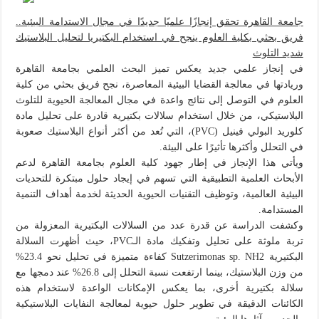
جامعة القاهرة تحقق إنجازًا علميًا جديدًا في مجال الاستدامة البيئية..
فريق بحثي بكلية العلوم ينجح في استخدام البكتيريا لتحليل البلاستيك
شديد التلوث
في إنجاز علمي جديد يعكس تميز البحث العلمي بجامعة القاهرة
وريادتها في معالجة القضايا البيئية المعاصرة، نجح فريق بحثي من كلية
العلوم في التوصل إلى نتائج واعدة في مجال المعالجة الحيوية للتلوث
البلاستيكي، من خلال استخدام سلالات بكتيرية قادرة على تحليل مادة
كلوريد البولي فينيل (PVC)، التي تُعد من أكثر أنواع البلاستيك صعوبة
في التحلل وأكثرها تأثيرًا على البيئة.
ويأتي هذا الإنجاز في إطار جهود كلية العلوم بجامعة القاهرة لدعم
الأبحاث العلمية التطبيقية التي تسهم في إيجاد حلول مبتكرة للتحديات
البيئية العالمية، وتوظيف التقنيات الحيوية الحديثة لخدمة أهداف التنمية
المستدامة.
وكشفت الدراسة عن قدرة عدد من السلالات البكتيرية المعزولة من
تربة ملوثة على تحليل وتفكيك مادة الـPVC، حيث أظهرت السلالة
البكتيرية Sutzerimonas sp. NH2 كفاءة متميزة في تحليل نحو 23.4%
من وزن البلاستيك، بينما ارتفعت نسبة التحلل إلى 26.8% عند دمجها مع
سلالة بكتيرية أخرى، بما يعكس الإمكانات الواعدة لاستخدام هذه
الكائنات الدقيقة في تطوير حلول حيوية لمعالجة النفايات البلاستيكية