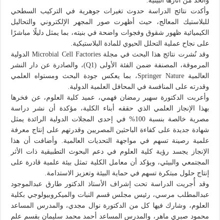
والحد من آثارها البيئية.
وأكدت نتائج الدراسة حدوث تغيرات جوهرية في التركيب السطحي
للبلاستيك المعالج، حيث أظهرت صور المجهر الإلكتروني والتحاليل
الكيميائية ظهور شقوق وفجوات واضحة في بنيته، بما يمثل دليلًا مباشرًا
على نجاح عملية التحلل الحيوي للمادة البلاستيكية.
وقد نُشرت نتائج هذا البحث في مجلة Microbial Cell Factories الدولية
المرموقة، المصنفة ضمن الفئة الأولى (Q1)، والصادرة عن دار النشر
العالمية Springer Nature، بما يعكس جودة البحث ومستواه العلمي
وقدرته على المنافسة في المحافل العلمية الدولية.
وأعربت الدكتورة سهير رمضان فهمي، عميد كلية العلوم، عن فخرها
بهذا الإنجاز العلمي الذي حققه أبناء الكلية، مؤكدة أن نشر دراسة
مصرية خالصة بنسبة 100% في إحدى المجلات الدولية الرائدة يمثل
شهادة جديدة على كفاءة الباحثين المصريين وقدرتهم على إنتاج معرفة
علمية رصينة تسهم في مواجهة التحديات العالمية. وأضافت أن هذا
الإنجاز يجسد رؤية كلية العلوم في دعم البحوث التطبيقية ذات الأثر
المجتمعي والبيئي، ويؤكد أن معامل الكلية تمثل بيئة علمية قادرة على
إنتاج حلول مبتكرة تسهم في حماية البيئة وتعزيز الاستدامة.
وقد أُجريت الدراسة تحت إشراف الأستاذ الدكتور طارق عبدالموجود
عبدالمطلب مرسي، رئيس مجلس قسم النبات والميكروبيولوجي بكلية
العلوم، وشارك فيها كل من الدكتورة نوال مجدي، والمدرس المساعد
محمود صبري ماهر، والمدرس المساعد أحمد محمد سليمان بقسم علم