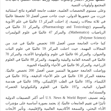
المجتمع وأولويات التنمية.
وعلى مستوى التخصصات العلمية، حققت جامعة القاهرة نتائج استثنائية
عززت من حضورها الدولي، حيث جاءت ضمن أفضل 50 تخصصًا عالميًا
في ثلاثة مجالات رئيسية، إذ احتلت المركز 13 عالميًا في علم الأدوية
والسموم (Pharmacology and Toxicology)، والمركز 31 عالميًا في
الرياضيات (Mathematics)، والمركز 47 عالميًا في علوم البوليمرات
(Polymer Science).
كما جاءت الجامعة ضمن أفضل 100 تخصص عالميًا في عدد من
المجالات المهمة، حيث احتلت المركز 59 عالميًا في علوم النبات
والحيوان، والمركز 66 عالميًا في علوم وتكنولوجيا الأغذية، والمركز 70
عالميًا في الصحة العامة والبيئية والمهنية، والمركز 88 عالميًا في العلوم
الزراعية، والمركز 96 عالميًا في الأحياء والكيمياء الحيوية.
وواصلت الجامعة حضورها المتميز ضمن أفضل 200 تخصص عالميًا،
محققة المركز 138 عالميًا في علم الأحياء الدقيقة، و161 عالميًا في
الكيمياء، و185 عالميًا في الطب الإكلينيكي، و189 عالميًا في هندسة
الموارد المائية، و197 عالميًا في العلوم والتكنولوجيا الخضراء
والمستدامة.
ويُعد تصنيف U.S. News & World Report أحد أكثر التصنيفات الدولية
تأثيرًا في تقييم الجامعات عالميًا، إذ يعتمد بصورة أساسية على مؤشرات
الأداء البحثي، والسمعة الأكاديمية العالمية والإقليمية، وتأثير الأبحاث