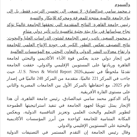
والسموم
د.محمد سامي عبدالصادق: لا نسعى إلى تحسين الترتيب فقط، بل إلى
بناء جامعة عالمية منتجة للمعرفة ومحركة للابتكار والتنمية
رئيس جامعة القاهرة: النتائج المتقدمة التي تحققها الجامعة عالميًا تؤكد
نجاح سياساتها في بناء بيئة بحثية تنافسية ذات تأثير دولي متنامٍ
د.محمود السعيد، نائب رئيس الجامعة لشئون الدراسات العليا والبحوث:
نتائج التصنيف تعكس التطور الكبير في جودة الإنتاج العلمي للجامعة
وارتفاع معدلات النشر الدولي والتعاون البحثي مع المؤسسات العالمية
في إنجاز دولي جديد يعكس قوة الأداء الأكاديمي والبحثي لجامعة
القاهرة وريادتها على المستويين الإقليمي والدولي، حققت الجامعة
تقدمًا ملحوظًا في تصنيفU.S. News & World Report 2026، حيث
جاءت في المركز 221 عالميًا، متقدمة من المركز 248 عالميًا في إصدار
عام 2025، مع احتفاظها بالمركز الأول بين الجامعات المصرية والثاني
على مستوى القارة الأفريقية.
وأكد الدكتور محمد سامي عبدالصادق، رئيس جامعة القاهرة، أن هذا
الإنجاز يمثل تتويجًا لجهود الجامعة في تنفيذ استراتيجيتها الطموحة
لتطوير التعليم والبحث العلمي وتعزيز التنافسية الدولية، ويعكس
المكانة المتنامية للجامعة كواحدة من أبرز المؤسسات الأكاديمية
والبحثية على المستويين الإقليمي والدولي.
وقال رئيس الجامعة إن التقدم المستمر في التصنيفات الدولية