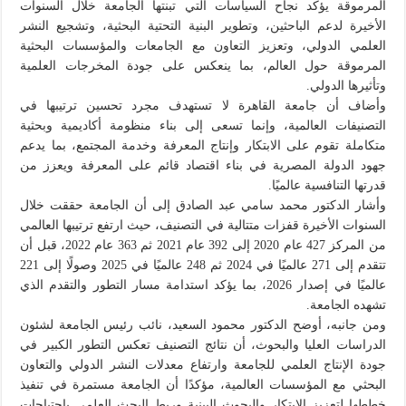
المرموقة يؤكد نجاح السياسات التي تبنتها الجامعة خلال السنوات
الأخيرة لدعم الباحثين، وتطوير البنية التحتية البحثية، وتشجيع النشر
العلمي الدولي، وتعزيز التعاون مع الجامعات والمؤسسات البحثية
المرموقة حول العالم، بما ينعكس على جودة المخرجات العلمية
وتأثيرها الدولي.
وأضاف أن جامعة القاهرة لا تستهدف مجرد تحسين ترتيبها في
التصنيفات العالمية، وإنما تسعى إلى بناء منظومة أكاديمية وبحثية
متكاملة تقوم على الابتكار وإنتاج المعرفة وخدمة المجتمع، بما يدعم
جهود الدولة المصرية في بناء اقتصاد قائم على المعرفة ويعزز من
قدرتها التنافسية عالميًا.
وأشار الدكتور محمد سامي عبد الصادق إلى أن الجامعة حققت خلال
السنوات الأخيرة قفزات متتالية في التصنيف، حيث ارتفع ترتيبها العالمي
من المركز 427 عام 2020 إلى 392 عام 2021 ثم 363 عام 2022، قبل أن
تتقدم إلى 271 عالميًا في 2024 ثم 248 عالميًا في 2025 وصولًا إلى 221
عالميًا في إصدار 2026، بما يؤكد استدامة مسار التطور والتقدم الذي
تشهده الجامعة.
ومن جانبه، أوضح الدكتور محمود السعيد، نائب رئيس الجامعة لشئون
الدراسات العليا والبحوث، أن نتائج التصنيف تعكس التطور الكبير في
جودة الإنتاج العلمي للجامعة وارتفاع معدلات النشر الدولي والتعاون
البحثي مع المؤسسات العالمية، مؤكدًا أن الجامعة مستمرة في تنفيذ
خططها لتعزيز الابتكار والبحوث البينية وربط البحث العلمي باحتياجات