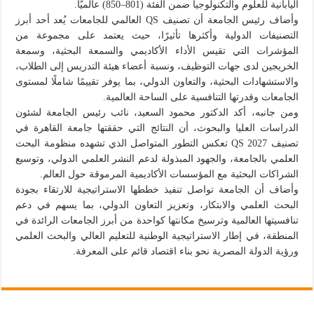
اليابانية للعلوم والتكنولوجيا ضمن الفئة (801–850) عالميًا.
وأضاف رئيس الجامعة أن تصنيف QS العالمي للجامعات يُعد أحد أبرز
التصنيفات الدولية وأكثرها تأثيرًا، حيث يعتمد على مجموعة من
المؤشرات التي تقيس الأداء الأكاديمي والسمعة البحثية، وسمعة
الخريجين لدى جهات التوظيف، ونسبة أعضاء هيئة التدريس إلى الطلاب،
والاستشهادات البحثية، والتعاون الدولي، بما يوفر تقييمًا شاملًا لمستوى
الجامعات وقدرتها التنافسية على الساحة العالمية.
ومن جانبه، أكد الدكتور محمود السعيد، نائب رئيس الجامعة لشئون
الدراسات العليا والبحوث، أن النتائج التي حققتها جامعة القاهرة في
تصنيف QS 2027 تعكس التطور المتواصل الذي تشهده منظومة البحث
العلمي بالجامعة، والجهود المبذولة لدعم النشر العلمي الدولي، وتوسيع
الشراكات البحثية مع المؤسسات الأكاديمية المرموقة حول العالم.
وأضاف أن الجامعة تواصل تنفيذ خططها الاستراتيجية للارتقاء بجودة
البحث العلمي والابتكار، وتعزيز التعاون الدولي، بما يسهم في دعم
تنافسيتها العالمية وترسيخ مكانتها كواحدة من أبرز الجامعات الرائدة في
المنطقة، في إطار الاستراتيجية الوطنية للتعليم العالي والبحث العلمي
ورؤية الدولة المصرية نحو بناء اقتصاد قائم على المعرفة.