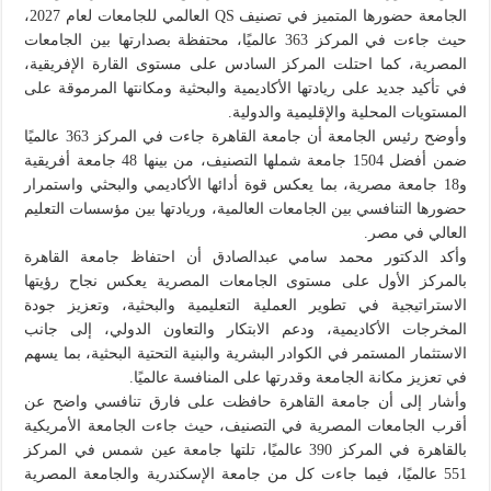
الجامعة حضورها المتميز في تصنيف QS العالمي للجامعات لعام 2027،
حيث جاءت في المركز 363 عالميًا، محتفظة بصدارتها بين الجامعات
المصرية، كما احتلت المركز السادس على مستوى القارة الإفريقية،
في تأكيد جديد على ريادتها الأكاديمية والبحثية ومكانتها المرموقة على
المستويات المحلية والإقليمية والدولية.
وأوضح رئيس الجامعة أن جامعة القاهرة جاءت في المركز 363 عالميًا
ضمن أفضل 1504 جامعة شملها التصنيف، من بينها 48 جامعة أفريقية
و18 جامعة مصرية، بما يعكس قوة أدائها الأكاديمي والبحثي واستمرار
حضورها التنافسي بين الجامعات العالمية، وريادتها بين مؤسسات التعليم
العالي في مصر.
وأكد الدكتور محمد سامي عبدالصادق أن احتفاظ جامعة القاهرة
بالمركز الأول على مستوى الجامعات المصرية يعكس نجاح رؤيتها
الاستراتيجية في تطوير العملية التعليمية والبحثية، وتعزيز جودة
المخرجات الأكاديمية، ودعم الابتكار والتعاون الدولي، إلى جانب
الاستثمار المستمر في الكوادر البشرية والبنية التحتية البحثية، بما يسهم
في تعزيز مكانة الجامعة وقدرتها على المنافسة عالميًا.
وأشار إلى أن جامعة القاهرة حافظت على فارق تنافسي واضح عن
أقرب الجامعات المصرية في التصنيف، حيث جاءت الجامعة الأمريكية
بالقاهرة في المركز 390 عالميًا، تلتها جامعة عين شمس في المركز
551 عالميًا، فيما جاءت كل من جامعة الإسكندرية والجامعة المصرية