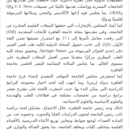
التصنيفات الدولية خلال الفترة الأخيرة، حيث حافظت على صدارتها بين
الجامعات المصرية وواصلت تقدمها عالميًا في تصنيفات U.S. News وQS
وURAP، بما يعكس قوة أدائها الأكاديمي والبحثي ومكانتها المرموقة
إقليميًا ودوليًا.
كما أشاد المجلس بالإنجازات التي حققتها المجلات العلمية الصادرة عن
الجامعة، وفي مقدمتها مجلة جامعة القاهرة للأبحاث المتقدمة (JAR)
التي رفعت معامل تأثيرها إلى 17.1 مع استمرار تصنيفها ضمن الفئة
الأولى (Q1)، إلى جانب حصول المجلة الدولية لكلية طب قصر العيني
على إحدى الجوائز المرموقة من Springer Nature، وتحقيق مجلة كلية
الطب البيطري مركزًا متقدمًا ضمن أفضل المجلات البيطرية على
مستوى العالم، بما يعكس المكانة المتنامية للنشر العلمي بجامعة
القاهرة.
كما استعرض مجلس الجامعة الموقف التنفيذي لإنشاء فرع جامعة
القاهرة بدولة إريتريا، وما انتهت إليه لجنه اختيار مجموعة البرامج
الدراسية التي يمكن البدء بها، حيث استقرت اللجنة على مقترح بعشر
برامج دراسية من تخصصات مختلفة في قطاعات الطب والهندسة
والعلوم الاساسية والعلوم الاجتماعية.
كذلك وجه رئيس جامعة القاهرة، خلال الاجتماع، بتشكيل لجنة برئاسة
نائب رئيس الجامعة لشئون الدراسات العليا والبحوث، وعضوية عدد من
السادة العمداء، لوضع ضوابط ومعايير توزيع الأعباء التدريسية بالأقسام
العلمية بمختلف كليات ومعاهد الجامعة، بما يحقق العدالة والتوازن في