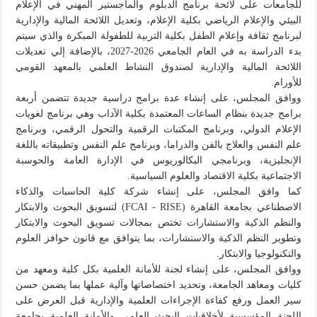
للجامعات على لائحة برنامج الدبلوم والماجستير المهني في الإعلام
البيئي والإعلام الرياضي بكلية الإعلام، وتعديل اللائحة المالية والإدارية
لبرنامج ثقافة وإعلام الطفل بكلية التربية للطفولة المبكرة والذي سيتم
بدء الدراسة به في العام الجامعي 2026-2027، بالإضافة إلي تعديلات
اللائحة المالية والإدارية لصندوق النشاط العلمي بالمعهد القومي
للأورام.
ووافق المجلس، على إنشاء عدة برامج دراسية جديدة تتضمن أربعة
برامج جديدة بنظام الساعات المعتمدة بكلية الآداب وهي برنامج لغويات
الإعلام الدولي، وبرنامج المكتبات الرقمية والتحول الرقمي، وبرنامج
علم النفس والعلاج بالفن والدراما، وبرنامج علم النفس وتطبيقاته باللغة
الإنجليزية، وبرنامجي البكالوريوس في الإدارة العامة والحوسبة
الاجتماعية بكلية الاقتصاد والعلوم السياسية.
كما وافق المجلس، على إنشاء شركة كلية الحاسبات والذكاء
الاصطناعي بجامعة القاهرة (FCAI - RISE) لتسويق البحوث والابتكار
والنظم الذكية والاستشارات تختص بمجالات تسويق البحوث والابتكار
وتطوير النظم الذكية والاستشارات، بما يتوافق مع قانون حوافز العلوم
والتكنولوجيا والابتكار.
ووافق المجلس، على إنشاء لجنة للأمانة العلمية بكل كلية ومعهد من
كليات ومعاهد الجامعة، وتحديد اختصاصاتها وآلية عملها بما يضمن حسن
سير العمل ورفع كفاءة الإجراءات العلمية والإدارية قبل العرض على
اللجنة المؤسسية لأخلاقيات البحث العلمي والأمانة العلمية بجامعة