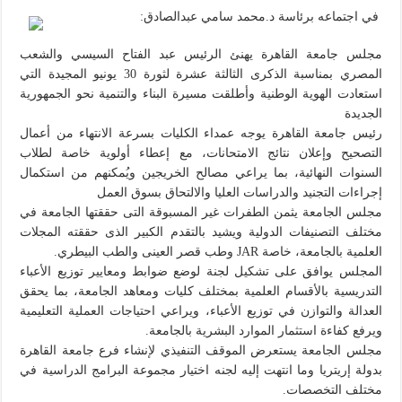
في اجتماعه برئاسة د.محمد سامي عبدالصادق:
مجلس جامعة القاهرة يهنئ الرئيس عبد الفتاح السيسي والشعب
المصري بمناسبة الذكرى الثالثة عشرة لثورة 30 يونيو المجيدة التي
استعادت الهوية الوطنية وأطلقت مسيرة البناء والتنمية نحو الجمهورية
الجديدة
رئيس جامعة القاهرة يوجه عمداء الكليات بسرعة الانتهاء من أعمال
التصحيح وإعلان نتائج الامتحانات، مع إعطاء أولوية خاصة لطلاب
السنوات النهائية، بما يراعي مصالح الخريجين ويُمكنهم من استكمال
إجراءات التجنيد والدراسات العليا والالتحاق بسوق العمل
مجلس الجامعة يثمن الطفرات غير المسبوقة التى حققتها الجامعة في
مختلف التصنيفات الدولية ويشيد بالتقدم الكبير الذى حققته المجلات
العلمية بالجامعة، خاصة JAR وطب قصر العينى والطب البيطري.
المجلس يوافق على تشكيل لجنة لوضع ضوابط ومعايير توزيع الأعباء
التدريسية بالأقسام العلمية بمختلف كليات ومعاهد الجامعة، بما يحقق
العدالة والتوازن في توزيع الأعباء، ويراعي احتياجات العملية التعليمية
ويرفع كفاءة استثمار الموارد البشرية بالجامعة.
مجلس الجامعة يستعرض الموقف التنفيذي لإنشاء فرع جامعة القاهرة
بدولة إريتريا وما انتهت إليه لجنه اختيار مجموعة البرامج الدراسية في
مختلف التخصصات.