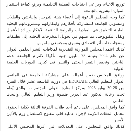
توزيع الأعباء، ويراعي احتياجات العملية التعليمية ويرفع كفاءة استثمار
الموارد البشرية بالجامعة.
كما وجه المجلس الدعوة إلى أعضاء هيئة التدريس والباحثين والطلاب
ومنسوبي الجامعة للمشاركة بأفكارهم وابتكاراتهم ومشروعاتهم البحثية
القابلة للتطبيق في المبادرات والبرامج الداعمة للابتكار وريادة الأعمال
ونقل التكنولوجيا، بما يسهم في تحويل المخرجات البحثية إلى تطبيقات
ومنتجات ذات أثر اقتصادي وتنموي ومجتمعي ملموس.
كذلك اعتمد المجلس الموازنة التقديرية لمكافآت النشر العلمي الدولي
عن عام 2024 بقيمة 75 مليون جنيه، تأكيدًا لالتزام الجامعة بدعم
الباحثين وتحفيز التميز البحثي والنشر في كبرى الدوريات العلمية
الدولية.
ووافق المجلس ضمن أعماله، على مشاركة الجامعة في الملتقى
الدولي للتعليم العالي EDUGATE في دورته التاسعة عشر خلال الفترة
من 28-30 يوليو 2026 بمركز المنارة الدولي للمؤتمرات، والذي يٌقام
تحت رعاية الدكتور عبد العزيز قنصوة وزير التعليم العالي والبحث
العلمي.
كما وافق المجلس، على دعم أحد طلاب الفرقة الثالثة بكلية الحقوق
لتحمل النفقات اللازمة لإجراء عملية قلب مفتوح لاستئصال ورم بالأذين
الأيسر.
كذلك وافق المجلس، على التعديلات التي أقرها المجلس الأعلى