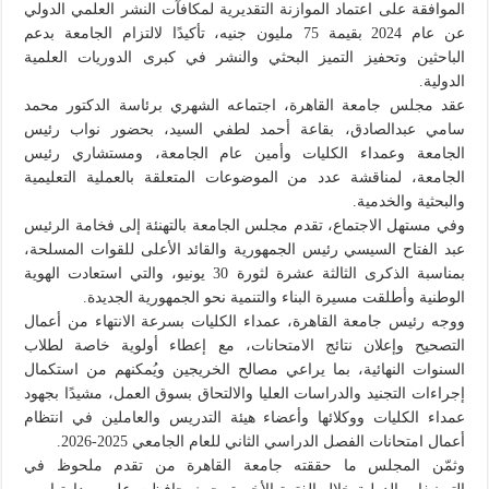
الموافقة على اعتماد الموازنة التقديرية لمكافآت النشر العلمي الدولي
عن عام 2024 بقيمة 75 مليون جنيه، تأكيدًا لالتزام الجامعة بدعم
الباحثين وتحفيز التميز البحثي والنشر في كبرى الدوريات العلمية
الدولية.
عقد مجلس جامعة القاهرة، اجتماعه الشهري برئاسة الدكتور محمد
سامي عبدالصادق، بقاعة أحمد لطفي السيد، بحضور نواب رئيس
الجامعة وعمداء الكليات وأمين عام الجامعة، ومستشاري رئيس
الجامعة، لمناقشة عدد من الموضوعات المتعلقة بالعملية التعليمية
والبحثية والخدمية.
وفي مستهل الاجتماع، تقدم مجلس الجامعة بالتهنئة إلى فخامة الرئيس
عبد الفتاح السيسي رئيس الجمهورية والقائد الأعلى للقوات المسلحة،
بمناسبة الذكرى الثالثة عشرة لثورة 30 يونيو، والتي استعادت الهوية
الوطنية وأطلقت مسيرة البناء والتنمية نحو الجمهورية الجديدة.
ووجه رئيس جامعة القاهرة، عمداء الكليات بسرعة الانتهاء من أعمال
التصحيح وإعلان نتائج الامتحانات، مع إعطاء أولوية خاصة لطلاب
السنوات النهائية، بما يراعي مصالح الخريجين ويُمكنهم من استكمال
إجراءات التجنيد والدراسات العليا والالتحاق بسوق العمل، مشيدًا بجهود
عمداء الكليات ووكلائها وأعضاء هيئة التدريس والعاملين في انتظام
أعمال امتحانات الفصل الدراسي الثاني للعام الجامعي 2025-2026.
وثمّن المجلس ما حققته جامعة القاهرة من تقدم ملحوظ في