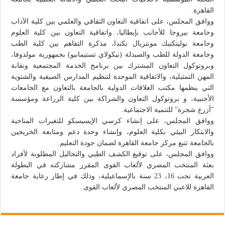
القاهرة.
ووافق المجلس، على اتفاقية التعاون الثقافي والعلمي بين كلية الآداب
وجامعة بيروجا للأجانب بإيطاليا، واتفاقية التعاون بين كلية العلوم
وجامعة بوليتكنيك مونتريال بكندا، مذكرة التفاهم بين كلية الطب
وجامعة الدولة للطب والصيدلة (نيكولاي تستيمانيو) بجمهورية مولدوفا،
وبروتوكول التعاون المشترك بين برنامج الخدمة المجتمعية ونقابة
المهن التمثيلية، والاتفاقية الموحدة لتنظيم المدارس الصيفية والشتوية
التي ينظمها مكتب العلاقات الدولية بالجامعة بالتعاون مع الجامعات
الأجنبية، و بروتوكول التعاون والشراكة بين كلية الزراعة ومؤسسة
"أزرع شجرة" للتنمية الاجتماعية.
ووافق المجلس، على إنشاء كرسي الإيسيسكو للتغيرات المناخية
والابتكار البيئي بكلية العلوم، وإنشاء وحدة دعم ومتابعة الخريجين
بالجامعة تتبع مركز جامعة القاهرة لضمان جودة التعليم.
ووافق المجلس، على توقيع الكشف الطبي والتحاليل المطلوبة لأفراد
بعثة المنتخب المصري لألعاب القوى المقرر مشاركته في البطولة
العربية تحت 16، 23 سنة بالإسماعيلية، وذلك في إطار رعاية جامعة
القاهرة للاعبي المنتخب المصري لألعاب القوى.