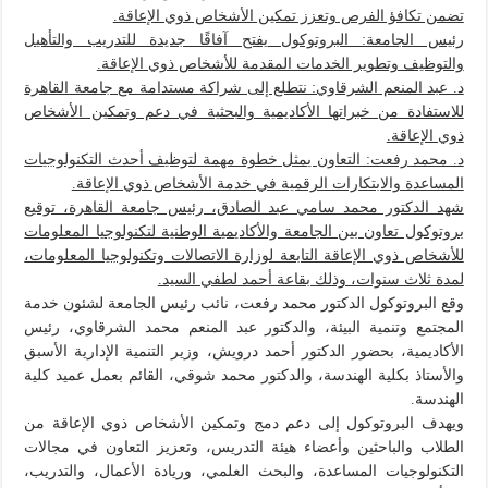
تضمن تكافؤ الفرص وتعزز تمكين الأشخاص ذوي الإعاقة.
رئيس الجامعة: البروتوكول يفتح آفاقًا جديدة للتدريب والتأهيل
والتوظيف وتطوير الخدمات المقدمة للأشخاص ذوي الإعاقة.
د. عبد المنعم الشرقاوي: نتطلع إلى شراكة مستدامة مع جامعة القاهرة
للاستفادة من خبراتها الأكاديمية والبحثية في دعم وتمكين الأشخاص
ذوي الإعاقة.
د. محمد رفعت: التعاون يمثل خطوة مهمة لتوظيف أحدث التكنولوجيات
المساعدة والابتكارات الرقمية في خدمة الأشخاص ذوي الإعاقة.
شهد الدكتور محمد سامي عبد الصادق، رئيس جامعة القاهرة، توقيع
بروتوكول تعاون بين الجامعة والأكاديمية الوطنية لتكنولوجيا المعلومات
للأشخاص ذوي الإعاقة التابعة لوزارة الاتصالات وتكنولوجيا المعلومات،
لمدة ثلاث سنوات، وذلك بقاعة أحمد لطفي السيد.
وقع البروتوكول الدكتور محمد رفعت، نائب رئيس الجامعة لشئون خدمة
المجتمع وتنمية البيئة، والدكتور عبد المنعم محمد الشرقاوي، رئيس
الأكاديمية، بحضور الدكتور أحمد درويش، وزير التنمية الإدارية الأسبق
والأستاذ بكلية الهندسة، والدكتور محمد شوقي، القائم بعمل عميد كلية
الهندسة.
ويهدف البروتوكول إلى دعم دمج وتمكين الأشخاص ذوي الإعاقة من
الطلاب والباحثين وأعضاء هيئة التدريس، وتعزيز التعاون في مجالات
التكنولوجيات المساعدة، والبحث العلمي، وريادة الأعمال، والتدريب،