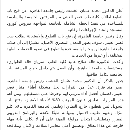
أعلن الدكتور محمد عثمان الخشت رئيس جامعة القاهرة، عن فتح باب
التطوع لطلاب كلية طب قصر العيني من الفرقتين الخامسة والسادسة
للمساعدة في تنفيذ الخطة الشاملة للجامعة لمواجهة فيروس كورونا
المستجد واتخاذ الإجراءات الوقائية.
وقال رئيس جامعة القاهرة، إن فتح باب التطوع والاستعانة بطلاب طب
قصر العيني، سوف يظهر المعدن المصري الأصيل، مشيرًا إلى أن طلاب
جامعة القاهرة لن يبخلوا بالمساعدة والتطوع في تقديم الخدمات الطبية
المختلفة، أو غيرها من الخدمات.
وأكدت الدكتورة هالة صلاح عميد كلية الطب، سريان حالة الطواريء
بمستشفيات جامعة القاهرة، وأن العمل يتم داخل جميع المستشفيات
الجامعية بكامل طاقتها.
جدير بالذكر أن الدكتور محمد عثمان الخشت رئيس جامعة القاهرة،
أصدر منذ فترة، عددًا من القرارات لحل مشكلة أطباء امتياز قصر
العيني، لضمان أفضل أداء تدريبي لهم وحرصًا على مستقبلهم، ومن أهم
هذه القرارات تطبيق قانون المرتب 80%؜ لأطباء الامتياز، وفتح باب
التحويل لمن يقطنون خارج النطاق الإقليمي لجامعة القاهرة بـ 50 كليو
مترًا، وتقييم طبيب الامتياز ومهامه طبقًا للائحة والبرنامج التدريبي
المقرر ومتطلبات امتحان مزاولة المهنة على أن لا يكلف بأية مهام
خارجة عن هذا النطاق، وتطبيق أعلى معايير السلامة والأمان ومكافحة